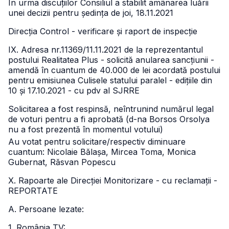
În urma discuțiilor Consiliul a stabilit amânarea luării
unei decizii pentru ședința de joi, 18.11.2021
Direcția Control - verificare și raport de inspecție
IX. Adresa nr.11369/11.11.2021 de la reprezentantul
postului Realitatea Plus - solicită anularea sancțiunii -
amendă în cuantum de 40.000 de lei acordată postului
pentru emisiunea Culisele statului paralel - edițiile din
10 și 17.10.2021 - cu pdv al SJRRE
Solicitarea a fost respinsă, neîntrunind numărul legal
de voturi pentru a fi aprobată (d-na Borsos Orsolya
nu a fost prezentă în momentul votului)
Au votat pentru solicitare/respectiv diminuare
cuantum: Nicolaie Bălașa, Mircea Toma, Monica
Gubernat, Răsvan Popescu
X. Rapoarte ale Direcției Monitorizare - cu reclamații -
REPORTATE
A. Persoane lezate:
1. România TV: