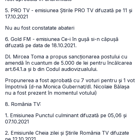
5. PRO TV - emisiunea Știrile PRO TV difuzată pe 11 și
17.10.2021
Nu au fost constatate abateri
6. Gold FM - emisiunea Ce-i în gușă si-n căpușă
difuzată pe data de 18.10.2021.
Dl. Mircea Toma a propus sancționarea postului cu
amendă în cuantum de 5.000 de lei pentru încălcarea
art.64.1.a și b din Codul audiovizualului.
Propunerea a fost aprobată cu 7 voturi pentru și 1 vot
împotrivă (d-na Monica Gubernat/dl. Nicolaie Bălașa
nu a fost prezent în momentul votului)
8. România TV:
1. Emisiunea Punctul culminant difuzată pe 05,06 și
07.10.2021
2. Emisiunile Cheia zilei și Știrile România TV difuzate
pe 12.10.2021