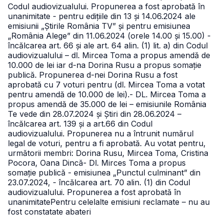
Codul audiovizualului. Propunerea a fost aprobată în
unanimitate
- pentru edițiile din 13 și 14.06.2024 ale
emisiunii „Știrile România TV” și pentru emisiunea
„România Alege” din 11.06.2024 (orele 14.00 și 15.00) -
încălcarea art. 66 și ale art. 64 alin. (1) lit. a) din Codul
audiovizualului – dl. Mircea Toma a propus amendă de
10.000 de lei iar d-na Dorina Rusu a propus somație
publică. Propunerea d-nei Dorina Rusu a fost
aprobată cu 7 voturi pentru (dl. Mircea Toma a votat
pentru amendă de 10.000 de lei).
- DL. Mircea Toma a
propus amendă de 35.000 de lei – emisiunile România
Te vede din 28.07.2024 și Știri din 28.06.2024 –
încălcarea art. 139 și a art.66 din Codul
audiovizualului. Propunerea nu a întrunit numărul
legal de voturi, pentru a fi aprobată. Au votat pentru,
următorii membri: Dorina Rusu, Mircea Toma, Cristina
Pocora, Oana Dincă
- Dl. Mirces Toma a propus
somație publică - emisiunea „Punctul culminant” din
23.07.2024, - încălcarea art. 70 alin. (1) din Codul
audiovizualului. Propunerea a fost aprobată în
unanimitate
Pentru celelalte emisiuni reclamate – nu au
fost constatate abateri