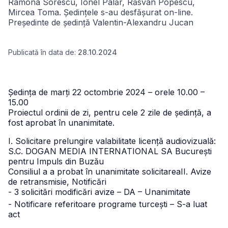
Ramona Sorescu, Ionel Palăr, Răsvan Popescu,
Mircea Toma.
Ședințele s-au desfășurat on-line.
Președinte de ședință Valentin-Alexandru Jucan
Publicată în data de:
28.10.2024
Ședința de marți 22 octombrie 2024 – orele 10.00 –
15.00
Proiectul ordinii de zi, pentru cele 2 zile de ședință, a
fost aprobat în unanimitate.
I. Solicitare prelungire valabilitate licență audiovizuală:
S.C. DOGAN MEDIA INTERNATIONAL SA București
pentru Impuls din Buzău
Consiliul a a probat în unanimitate solicitareaII. Avize
de retransmisie, Notificări
- 3 solicitări modificări avize – DA – Unanimitate
- Notificare referitoare programe turcești – S-a luat
act