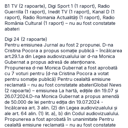
B1 TV (2 rapoarte), Digi Sport 1 (1 raport), Radio
Guerrilla (1 raport), Inedit TV (1 raport), Kanal D (1
raport), Radio Romania Actualități (1 raport), Radio
România Cultural (1 raport) – nu au fost constatate
abateri
Digi 24 (2 rapoarte)
Pentru emisiunea Jurnal au fost 2 propunei. D-na
Cristina Pocora a propus somație publică – încălcarea
art.29.1.a din Legea audiovizualului iar d-na Monica
Gubernat a propus adresă de atenționare.
Propunerea d-nei Monica Gubernat a fost aprobată
cu 7 voturi pentru (d-na Cristina Pocora a votat
pentru somație publică)
Pentru cealaltă emisiune
reclamată – nu au fost constatate abateriGlobal News
(2 rapoarte) – emisiunea La hartă, edițiile din 19.07 și
26.07.2024.
D-na Monica Gubernat a propus amendă
de 50.000 de lei pentru ediția din 19.07.2024 -
încălcarea art. 3 alin. (2) din Legea audiovizualului și
ale art. 64 alin. (1) lit. a), b) din Codul audiovizualului.
Propunerea a fost aprobată în unanimitate
Pentru
cealaltă emisiune reclamată – nu au fost constatate