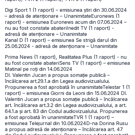
Digi Sport 1 (1 raport) – emisiunea știri din 30.06.2024
– adresă de atenționare – UnanimitateEuronews (1
raport) - emisiunea Euronews acum din 07.06.2024 –
nu au fost constate abateriInedit TV (1 raport) -
adresă de atenționare – Unanimitate
Kanal D (1 raport) – emisiunea Se strigă darul din
25.06.2024 - adresă de atenționare – Unanimitate
Prima News (1 raport), Realitatea Plus (1 raport) - nu
au fost constate abateriSens TV (1 raport) – emisiunea
Matinal pe roți din 14.06.2024
Dl. Valentin Jucan a propus somație publică –
încălcarea art.29.1.a din Legea audiovizualului.
Propunerea a fost aprobată în unanimitateTelestar 1 (1
raport) – emisiunea Giorni da Leoni din 15.06.2024
Dl.
Valentin Jucan a propus somație publică – încălcarea
art. încălcarea art.3.2 din Legea audiovizualului, a art.
64.1.a și art. 83 din Codul audiovizualului. Propunerea
a fost aprobată în unanimitateTVR 1 (1 raport) –
emisiunea Telejurnal din 10.06.2024
D-na Dorina Rusu
a propus adresă de atenționare – încălcarea art. 47