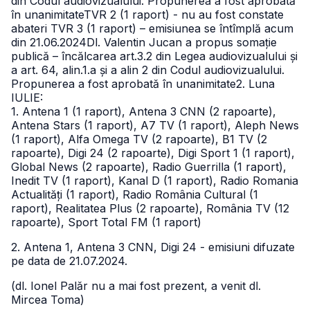
din Codul audiovizualului. Propunerea a fost aprobată
în unanimitateTVR 2 (1 raport) - nu au fost constate
abateri
TVR 3 (1 raport) – emisiunea se întîmplă acum
din 21.06.2024
Dl. Valentin Jucan a propus somație
publică – încălcarea art.3.2 din Legea audiovizualului și
a art. 64, alin.1.a și a alin 2 din Codul audiovizualului.
Propunerea a fost aprobată în unanimitate2. Luna
IULIE:
1. Antena 1 (1 raport), Antena 3 CNN (2 rapoarte),
Antena Stars (1 raport), A7 TV (1 raport), Aleph News
(1 raport), Alfa Omega TV (2 rapoarte), B1 TV (2
rapoarte), Digi 24 (2 rapoarte), Digi Sport 1 (1 raport),
Global News (2 rapoarte), Radio Guerrilla (1 raport),
Inedit TV (1 raport), Kanal D (1 raport), Radio Romania
Actualități (1 raport), Radio România Cultural (1
raport), Realitatea Plus (2 rapoarte), România TV (12
rapoarte), Sport Total FM (1 raport)
2. Antena 1, Antena 3 CNN, Digi 24 - emisiuni difuzate
pe data de 21.07.2024.
(dl. Ionel Palăr nu a mai fost prezent, a venit dl.
Mircea Toma)