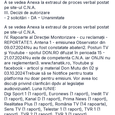
A se vedea Anexa la extrasul de proces verbal postat
pe site-ul C.N.A.
III. Decizii de autorizare
- 2 solicitări - DA – Unanimitate
A se vedea Anexa la extrasul de proces verbal postat
pe site-ul C.N.A.
IV. Rapoarte al Direcției Monitorizare - cu reclamații -
REPORTATE:
1. Antena 1 - emisiunea Observator din
09.07.2024
Nu au fost constatate abateri2. Posturi TV
și Youtube - spotul DON.RO difuzat în perioada 15 -
21.07.2024
Nu este de competenta C.N.A. iar ONJN nu
are reglementari
3. www.fanatik.ro, Youtube și
facebook - articol și material Don Mutu din 02 și
03.10.2024
Trebuie să se Notifice pentru toata
platforma nu doar pentru emisiuni. Vor avea loc
discuții privind clarificări dpdv al legislației
audiovizuale1. Luna IUNIE:
Digi Sport 1 (1 raport), Euronews (1 raport), Inedit TV
(1 raport), Kanal D (1 raport), Prima News (1 raport),
Realitatea Plus (1 raport), România TV (14 rapoarte),
Sens TV (1 raport), Telestar 1 (1 raport), TVR 1 (1
raport), TVR 2 (1 raport), TVR 3 (1 raport)