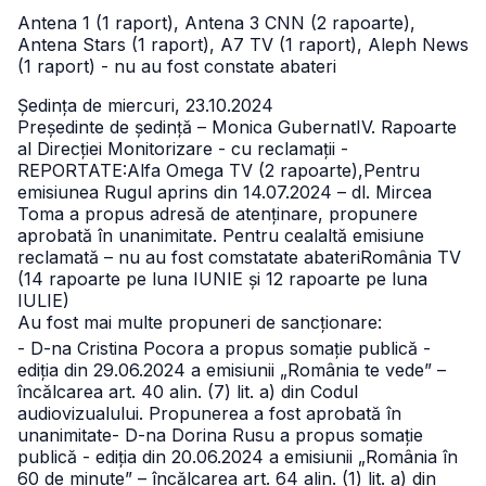
Antena 1 (1 raport), Antena 3 CNN (2 rapoarte),
Antena Stars (1 raport), A7 TV (1 raport), Aleph News
(1 raport) - nu au fost constate abateri
Ședința de miercuri, 23.10.2024
Președinte de ședință – Monica Gubernat
IV. Rapoarte
al Direcției Monitorizare - cu reclamații -
REPORTATE:
Alfa Omega TV (2 rapoarte),
Pentru
emisiunea Rugul aprins din 14.07.2024 – dl. Mircea
Toma a propus adresă de atenținare, propunere
aprobată în unanimitate.
Pentru cealaltă emisiune
reclamată – nu au fost comstatate abateriRomânia TV
(14 rapoarte pe luna IUNIE și 12 rapoarte pe luna
IULIE)
Au fost mai multe propuneri de sancționare:
- D-na Cristina Pocora a propus somație publică -
ediția din 29.06.2024 a emisiunii „România te vede” –
încălcarea art. 40 alin. (7) lit. a) din Codul
audiovizualului. Propunerea a fost aprobată în
unanimitate
- D-na Dorina Rusu a propus somație
publică - ediția din 20.06.2024 a emisiunii „România în
60 de minute” – încălcarea art. 64 alin. (1) lit. a) din