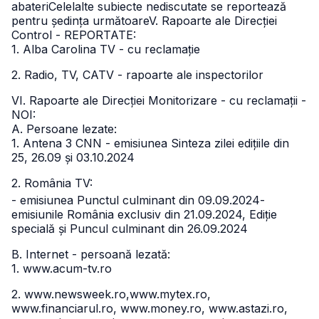
abateriCelelalte subiecte nediscutate se reportează
pentru ședința următoare
V. Rapoarte ale Direcției
Control - REPORTATE:
1. Alba Carolina TV - cu reclamație
2. Radio, TV, CATV - rapoarte ale inspectorilor
VI. Rapoarte ale Direcției Monitorizare - cu reclamații -
NOI:
A. Persoane lezate:
1. Antena 3 CNN - emisiunea Sinteza zilei edițiile din
25, 26.09 și 03.10.2024
2. România TV:
- emisiunea Punctul culminant din 09.09.2024
-
emisiunile România exclusiv din 21.09.2024, Ediție
specială și Puncul culminant din 26.09.2024
B. Internet - persoană lezată:
1. www.acum-tv.ro
2. www.newsweek.ro,www.mytex.ro,
www.financiarul.ro, www.money.ro, www.astazi.ro,