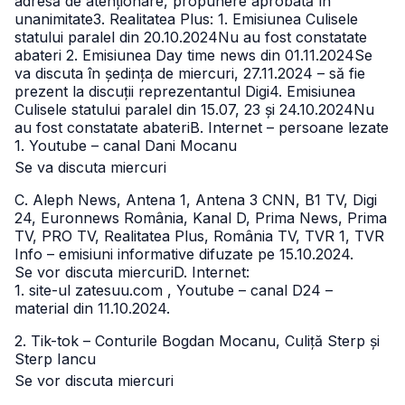
adresă de atenționare, propunere aprobată în
unanimitate3. Realitatea Plus:
1. Emisiunea Culisele
statului paralel din 20.10.2024
Nu au fost constatate
abateri
2. Emisiunea Day time news din 01.11.2024
Se
va discuta în ședința de miercuri, 27.11.2024 – să fie
prezent la discuții reprezentantul Digi4. Emisiunea
Culisele statului paralel din 15.07, 23 și 24.10.2024
Nu
au fost constatate abateriB. Internet – persoane lezate
1. Youtube – canal Dani Mocanu
Se va discuta miercuri
C. Aleph News, Antena 1, Antena 3 CNN, B1 TV, Digi
24, Euronnews România, Kanal D, Prima News, Prima
TV, PRO TV, Realitatea Plus, România TV, TVR 1, TVR
Info – emisiuni informative difuzate pe 15.10.2024.
Se vor discuta miercuriD. Internet:
1. site-ul zatesuu.com , Youtube – canal D24 –
material din 11.10.2024.
2. Tik-tok – Conturile Bogdan Mocanu, Culiță Sterp și
Sterp Iancu
Se vor discuta miercuri