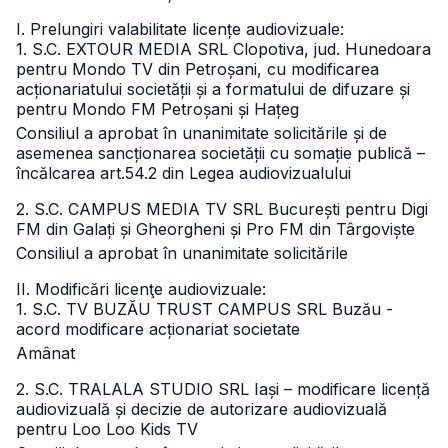
I. Prelungiri valabilitate licențe audiovizuale:
1. S.C. EXTOUR MEDIA SRL Clopotiva, jud. Hunedoara
pentru Mondo TV din Petroșani, cu modificarea
acționariatului societății și a formatului de difuzare și
pentru Mondo FM Petroșani și Hațeg
Consiliul a aprobat în unanimitate solicitările și de
asemenea sancționarea societății cu somație publică –
încălcarea art.54.2 din Legea audiovizualului
2. S.C. CAMPUS MEDIA TV SRL București pentru Digi
FM din Galați și Gheorgheni și Pro FM din Târgoviște
Consiliul a aprobat în unanimitate solicitările
II. Modificări licenţe audiovizuale:
1. S.C. TV BUZĂU TRUST CAMPUS SRL Buzău -
acord modificare acționariat societate
Amânat
2. S.C. TRALALA STUDIO SRL Iași – modificare licență
audiovizuală și decizie de autorizare audiovizuală
pentru Loo Loo Kids TV