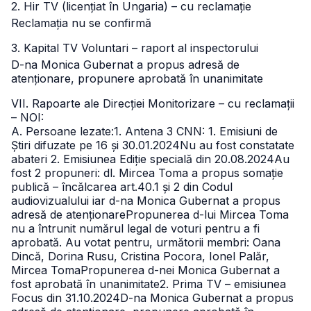
2. Hir TV (licențiat în Ungaria) – cu reclamație
Reclamația nu se confirmă
3. Kapital TV Voluntari – raport al inspectorului
D-na Monica Gubernat a propus adresă de
atenționare, propunere aprobată în unanimitate
VII. Rapoarte ale Direcției Monitorizare – cu reclamații
– NOI:
A. Persoane lezate:
1. Antena 3 CNN:
1. Emisiuni de
Știri difuzate pe 16 și 30.01.2024
Nu au fost constatate
abateri
2. Emisiunea Ediție specială din 20.08.2024
Au
fost 2 propuneri: dl. Mircea Toma a propus somație
publică – încălcarea art.40.1 și 2 din Codul
audiovizualului iar d-na Monica Gubernat a propus
adresă de atenționare
Propunerea d-lui Mircea Toma
nu a întrunit numărul legal de voturi pentru a fi
aprobată. Au votat pentru, următorii membri: Oana
Dincă, Dorina Rusu, Cristina Pocora, Ionel Palăr,
Mircea Toma
Propunerea d-nei Monica Gubernat a
fost aprobată în unanimitate2. Prima TV – emisiunea
Focus din 31.10.2024
D-na Monica Gubernat a propus