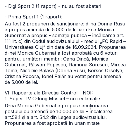
- Digi Sport 2 (1 raport) - nu au fost abateri
- Prima Sport 1 (1 raport):
Au fost 2 propuneri de sancționare: d-na Dorina Rusu
a propus amendă de 5.000 de lei iar d-na Monica
Gubernat a propus - somație publică – încălcarea art.
111 lit. c) din Codul audiovizualului - meciul „FC Rapid –
Universitatea Cluj” din data de 16.09.2024.
Propunerea
d-nei Monica Gubernat a fost aprobată cu 6 voturi
pentru, următorii membri: Oana Dincă, Monica
Gubernat, Răsvan Popescu, Ramona Sorescu, Mircea
Toma, Nicolaie Bălașa (Dorina Rusu, Borsos Orsolya,
Cristina Pocora, Ionel Palăr au votat pentru amendă
de 5.000 de lei.
VI. Rapoarte ale Direcției Control – NOI:
1. Super TV C-lung Muscel – cu reclamație
D-na Monica Gubernat a propus sancționarea
postului cu amendă de 10.000 de lei – încălcarea
art.58.1 și a art. 54.2 din Legea audiovizualului.
Propunerea a fost aprobată în unanimitate