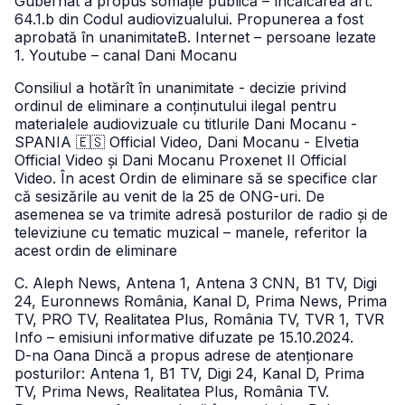
Gubernat a propus somație publică – încălcarea art.
64.1.b din Codul audiovizualului.
Propunerea a fost
aprobată în unanimitateB. Internet – persoane lezate
1. Youtube – canal Dani Mocanu
Consiliul a hotărît în unanimitate - decizie privind
ordinul de eliminare a conținutului ilegal pentru
materialele audiovizuale cu titlurile Dani Mocanu -
SPANIA 🇪🇸 Official Video, Dani Mocanu - Elvetia
Official Video și Dani Mocanu Proxenet II Official
Video. În acest Ordin de eliminare să se specifice clar
că sesizările au venit de la 25 de ONG-uri. De
asemenea se va trimite adresă posturilor de radio și de
televiziune cu tematic muzical – manele, referitor la
acest ordin de eliminare
C. Aleph News, Antena 1, Antena 3 CNN, B1 TV, Digi
24, Euronnews România, Kanal D, Prima News, Prima
TV, PRO TV, Realitatea Plus, România TV, TVR 1, TVR
Info – emisiuni informative difuzate pe 15.10.2024.
D-na Oana Dincă a propus adrese de atenționare
posturilor: Antena 1, B1 TV, Digi 24, Kanal D, Prima
TV, Prima News, Realitatea Plus, România TV.