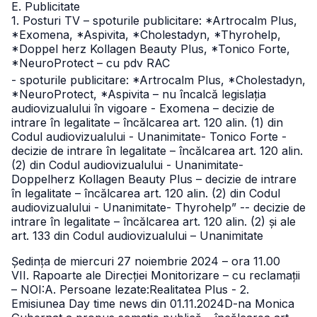
E. Publicitate
1. Posturi TV – spoturile publicitare: *Artrocalm Plus,
*Exomena, *Aspivita, *Cholestadyn, *Thyrohelp,
*Doppel herz Kollagen Beauty Plus, *Tonico Forte,
*NeuroProtect – cu pdv RAC
- spoturile publicitare: *Artrocalm Plus, *Cholestadyn,
*NeuroProtect, *Aspivita – nu încalcă legislația
audiovizualului în vigoare
- Exomena – decizie de
intrare în legalitate – încălcarea art. 120 alin. (1) din
Codul audiovizualului - Unanimitate
- Tonico Forte -
decizie de intrare în legalitate – încălcarea art. 120 alin.
(2) din Codul audiovizualului - Unanimitate
-
Doppelherz Kollagen Beauty Plus – decizie de intrare
în legalitate – încălcarea art. 120 alin. (2) din Codul
audiovizualului - Unanimitate
- Thyrohelp” -- decizie de
intrare în legalitate – încălcarea art. 120 alin. (2) și ale
art. 133 din Codul audiovizualului – Unanimitate
Ședința de miercuri 27 noiembrie 2024 – ora 11.00
VII. Rapoarte ale Direcției Monitorizare – cu reclamații
– NOI:
A. Persoane lezate:
Realitatea Plus - 2.
Emisiunea Day time news din 01.11.2024
D-na Monica