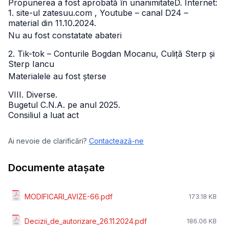
Propunerea a fost aprobată în unanimitateD. Internet:
1. site-ul zatesuu.com , Youtube – canal D24 –
material din 11.10.2024.
Nu au fost constatate abateri
2. Tik-tok – Conturile Bogdan Mocanu, Culiță Sterp și
Sterp Iancu
Materialele au fost șterse
VIII. Diverse.
Bugetul C.N.A. pe anul 2025.
Consiliul a luat act
Ai nevoie de clarificări?
Contactează-ne
Documente atașate
MODIFICARI_AVIZE-66.pdf
173.18 KB
Decizii_de_autorizare_26.11.2024.pdf
186.06 KB