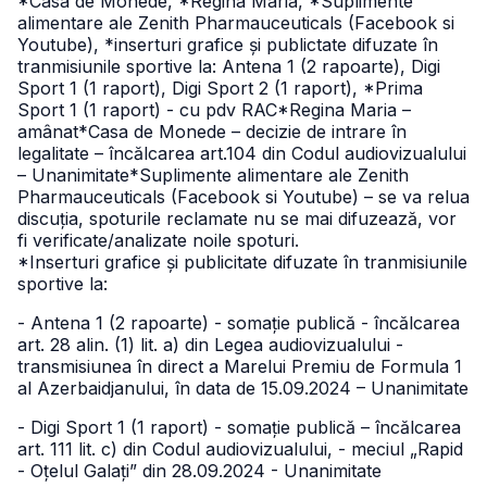
*Casa de Monede, *Regina Maria, *Suplimente
alimentare ale Zenith Pharmauceuticals (Facebook si
Youtube), *inserturi grafice și publictate difuzate în
tranmisiunile sportive la: Antena 1 (2 rapoarte), Digi
Sport 1 (1 raport), Digi Sport 2 (1 raport), *Prima
Sport 1 (1 raport) - cu pdv RAC
*Regina Maria –
amânat
*Casa de Monede – decizie de intrare în
legalitate – încălcarea art.104 din Codul audiovizualului
– Unanimitate
*Suplimente alimentare ale Zenith
Pharmauceuticals (Facebook si Youtube) – se va relua
discuția, spoturile reclamate nu se mai difuzează, vor
fi verificate/analizate noile spoturi.
*Inserturi grafice și publicitate difuzate în tranmisiunile
sportive la:
- Antena 1 (2 rapoarte) - somație publică - încălcarea
art. 28 alin. (1) lit. a) din Legea audiovizualului -
transmisiunea în direct a Marelui Premiu de Formula 1
al Azerbaidjanului, în data de 15.09.2024 – Unanimitate
- Digi Sport 1 (1 raport) - somație publică – încălcarea
art. 111 lit. c) din Codul audiovizualului, - meciul „Rapid
- Oțelul Galați” din 28.09.2024 - Unanimitate