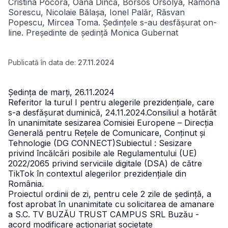
Cristina Pocora, Oana Dincă, Borsos Orsolya, Ramona
Sorescu, Nicolaie Bălașa, Ionel Palăr, Răsvan
Popescu, Mircea Toma.
Ședințele s-au desfășurat on-
line. Președinte de ședință Monica Gubernat
Publicată în data de:
27.11.2024
Ședința de marți, 26.11.2024
Referitor la turul I pentru alegerile prezidențiale, care
s-a desfășurat duminică, 24.11.2024.Consiliul a hotărât
în unanimitate sesizarea Comisiei Europene – Direcția
Generală pentru Rețele de Comunicare, Conținut și
Tehnologie (DG CONNECT)Subiectul : Sesizare
privind încălcări posibile ale Regulamentului (UE)
2022/2065 privind serviciile digitale (DSA) de către
TikTok în contextul alegerilor prezidențiale din
România.
Proiectul ordinii de zi, pentru cele 2 zile de ședință, a
fost aprobat în unanimitate cu solicitarea de amanare
a S.C. TV BUZĂU TRUST CAMPUS SRL Buzău -
acord modificare acționariat societate