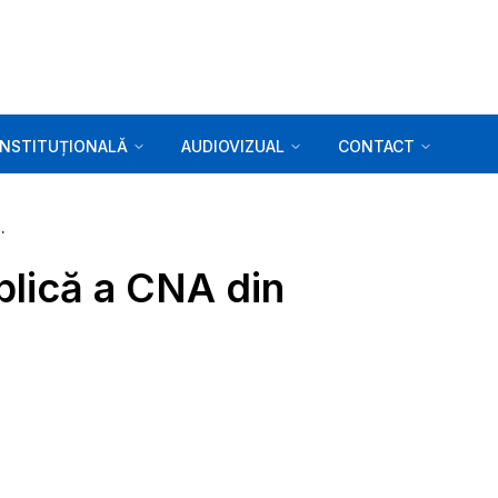
INSTITUȚIONALĂ
AUDIOVIZUAL
CONTACT
a CNA din 02.02.2021
blică a CNA din