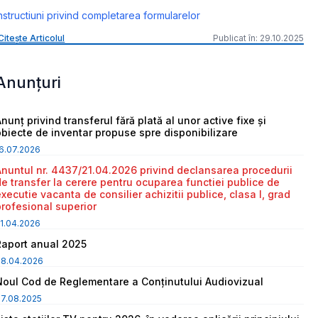
nstructiuni privind completarea formularelor
Citește Articolul
Publicat în: 29.10.2025
Anunțuri
nunț privind transferul fără plată al unor active fixe și
obiecte de inventar propuse spre disponibilizare
6.07.2026
Anuntul nr. 4437/21.04.2026 privind declansarea procedurii
de transfer la cerere pentru ocuparea functiei publice de
executie vacanta de consilier achizitii publice, clasa I, grad
profesional superior
1.04.2026
Raport anual 2025
08.04.2026
Noul Cod de Reglementare a Conținutului Audiovizual
7.08.2025