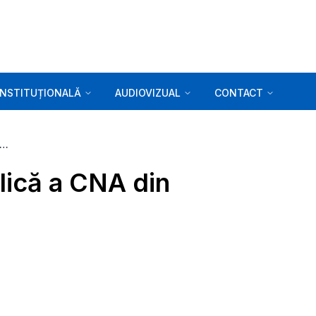
INSTITUȚIONALĂ
AUDIOVIZUAL
CONTACT
erie foto. Ședința publică a CNA din 04.05.2025
blică a CNA din