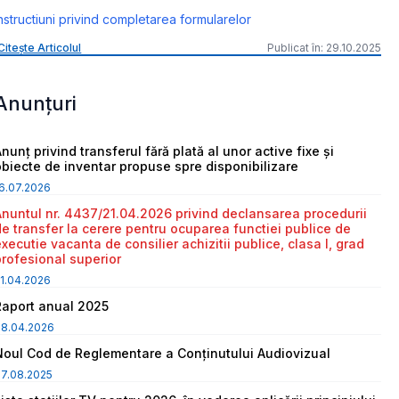
nstructiuni privind completarea formularelor
Citește Articolul
Publicat în: 29.10.2025
Anunțuri
nunț privind transferul fără plată al unor active fixe și
obiecte de inventar propuse spre disponibilizare
6.07.2026
Anuntul nr. 4437/21.04.2026 privind declansarea procedurii
de transfer la cerere pentru ocuparea functiei publice de
executie vacanta de consilier achizitii publice, clasa I, grad
profesional superior
1.04.2026
Raport anual 2025
08.04.2026
Noul Cod de Reglementare a Conținutului Audiovizual
7.08.2025