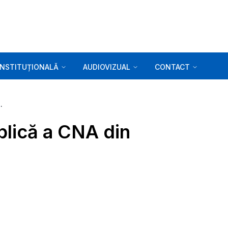
INSTITUȚIONALĂ
AUDIOVIZUAL
CONTACT
a CNA din 08.09.2020
blică a CNA din