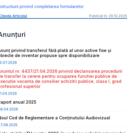
nstructiuni privind completarea formularelor
Citește Articolul
Publicat în: 29.10.2025
Anunțuri
nunț privind transferul fără plată al unor active fixe și
obiecte de inventar propuse spre disponibilizare
6.07.2026
Anuntul nr. 4437/21.04.2026 privind declansarea procedurii
de transfer la cerere pentru ocuparea functiei publice de
executie vacanta de consilier achizitii publice, clasa I, grad
profesional superior
1.04.2026
Raport anual 2025
08.04.2026
Noul Cod de Reglementare a Conținutului Audiovizual
7.08.2025