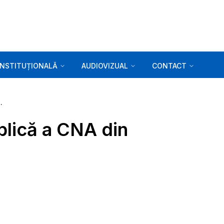
INSTITUȚIONALĂ
AUDIOVIZUAL
CONTACT
a CNA din 09.01.2020
blică a CNA din