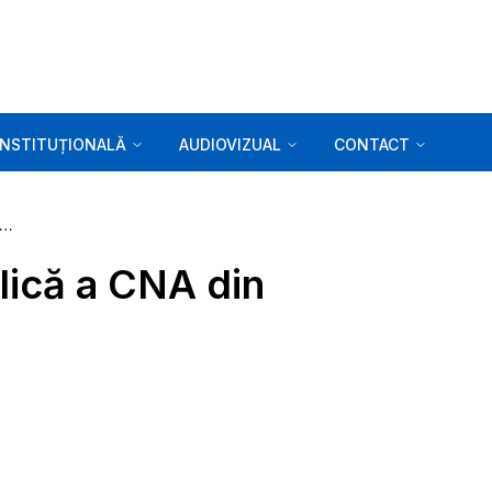
INSTITUȚIONALĂ
AUDIOVIZUAL
CONTACT
erie foto. Ședința publică a CNA din 12.06.2025
blică a CNA din