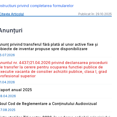
nstructiuni privind completarea formularelor
Citește Articolul
Publicat în: 29.10.2025
Anunțuri
nunț privind transferul fără plată al unor active fixe și
obiecte de inventar propuse spre disponibilizare
6.07.2026
Anuntul nr. 4437/21.04.2026 privind declansarea procedurii
de transfer la cerere pentru ocuparea functiei publice de
executie vacanta de consilier achizitii publice, clasa I, grad
profesional superior
1.04.2026
Raport anual 2025
08.04.2026
Noul Cod de Reglementare a Conținutului Audiovizual
7.08.2025