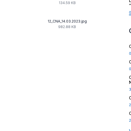
L
134.59 KB
12_CNA_14.03.2023.jpg
982.88 KB
2
2