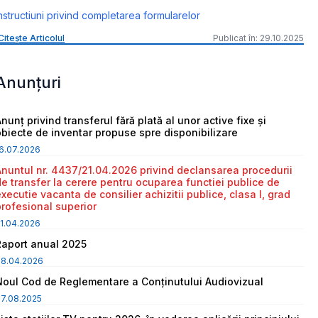
nstructiuni privind completarea formularelor
Citește Articolul
Publicat în: 29.10.2025
Anunțuri
nunț privind transferul fără plată al unor active fixe și
obiecte de inventar propuse spre disponibilizare
6.07.2026
Anuntul nr. 4437/21.04.2026 privind declansarea procedurii
de transfer la cerere pentru ocuparea functiei publice de
executie vacanta de consilier achizitii publice, clasa I, grad
profesional superior
1.04.2026
Raport anual 2025
08.04.2026
Noul Cod de Reglementare a Conținutului Audiovizual
7.08.2025