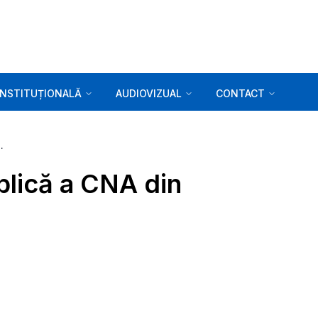
INSTITUȚIONALĂ
AUDIOVIZUAL
CONTACT
a CNA din 14.03.2023
blică a CNA din