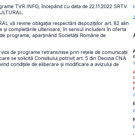
programe TVR INFO, începând cu data de 22.11.2022 SRTV
I
 CULTURAL.
ă revine obligația respectării dispozițiilor art. 82 alin
și completările ulterioare, în sensul includerii în oferta
u de programe, aparținând Societății Române de
A
vicii de programe retransmise prin rețele de comunicații
are se solicită Consiliului potrivit art. 5 din Decizia CNA
1
vind condițiile de eliberare și modificare a avizului de
2
0