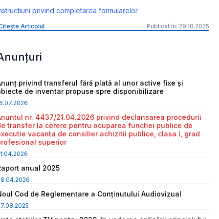
nstructiuni privind completarea formularelor
Citește Articolul
Publicat în: 29.10.2025
Anunțuri
nunț privind transferul fără plată al unor active fixe și
obiecte de inventar propuse spre disponibilizare
6.07.2026
Anuntul nr. 4437/21.04.2026 privind declansarea procedurii
de transfer la cerere pentru ocuparea functiei publice de
executie vacanta de consilier achizitii publice, clasa I, grad
profesional superior
1.04.2026
Raport anual 2025
08.04.2026
Noul Cod de Reglementare a Conținutului Audiovizual
7.08.2025