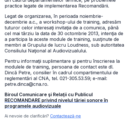
din cadrul departamentelor tehnice, pe problemele
practice legate de implementarea Recomandării.
Legat de organizarea, în perioada noiembrie-
decembrie a.c., a workshop-ului de training, adresăm
tuturor celor interesaţi invitaţia de a comunica, până
cel mai târziu la data de 30 octombrie 2013, intenţia de
a participa la aceste module de training, susţinute de
membri ai Grupului de lucru Loudness, sub autoritatea
Consiliului Naţional al Audiovizualului.
Pentru informaţii suplimentare şi pentru înscrierea la
modulele de training, persoana de contact este dl.
Dincă Petre, consilier în cadrul compartimentului de
reglementări al CNA, tel. 021-305.53.59; e-mail:
petre.dinca@cna.ro.
Biroul Comunicare şi Relaţii cu Publicul
RECOMANDARE privind nivelul tăriei sonore în
programele audiovizuale
Ai nevoie de clarificări?
Contactează-ne