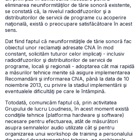
eliminarea neuniformităţilor de tărie sonoră existente,
se constată că, la nivelul radiodifuzorilor şi a
distribuitorilor de servicii de programe cu acoperire
naţională, există o preocupare satisfăcătoare în acest
sens.
Dat fiind faptul că neuniformităţile de tărie sonoră fac
obiectul unor reclamaţii adresate CNA în mod
constant, solicităm tuturor celor implicaţi - inclusiv
radiodifuzorilor şi distribuitorilor de servicii de
programe, locali şi regionali - adoptarea cât mai rapidă
a măsurilor tehnice menite să asigure implementarea
Recomandării şi informarea CNA, până la data de 10
noiembrie 2013, cu privire la stadiul implementării şi
eventualele dificultăţi pe care le întâmpină.
Totodată, comunicăm faptul că, prin activitatea
Grupului de lucru Loudness, în acest moment există
condiţiile tehnice (platforma hardware şi software)
necesare pentru efectuarea, atât de măsurători
asupra semnalelor audio utilizate cât şi pentru
organizarea unui workshop de training a personalului