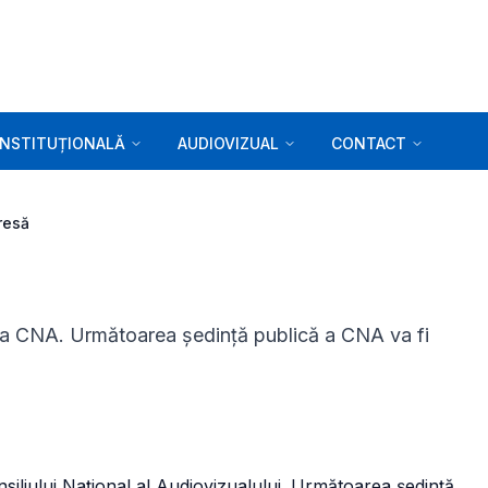
INSTITUȚIONALĂ
AUDIOVIZUAL
CONTACT
resă
ă a CNA. Următoarea ședință publică a CNA va fi
nsiliului Naţional al Audiovizualului. Următoarea şedinţă