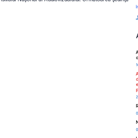
I
A
1
2
0