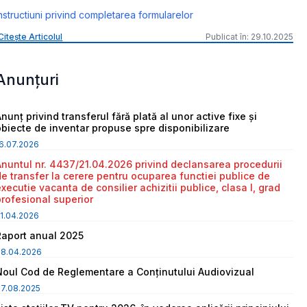
nstructiuni privind completarea formularelor
Citește Articolul
Publicat în: 29.10.2025
Anunțuri
nunț privind transferul fără plată al unor active fixe și
obiecte de inventar propuse spre disponibilizare
6.07.2026
Anuntul nr. 4437/21.04.2026 privind declansarea procedurii
de transfer la cerere pentru ocuparea functiei publice de
executie vacanta de consilier achizitii publice, clasa I, grad
profesional superior
1.04.2026
Raport anual 2025
08.04.2026
Noul Cod de Reglementare a Conținutului Audiovizual
7.08.2025