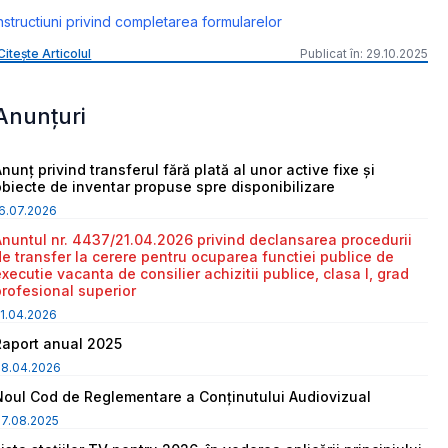
nstructiuni privind completarea formularelor
Citește Articolul
Publicat în: 29.10.2025
Anunțuri
nunț privind transferul fără plată al unor active fixe și
obiecte de inventar propuse spre disponibilizare
6.07.2026
Anuntul nr. 4437/21.04.2026 privind declansarea procedurii
de transfer la cerere pentru ocuparea functiei publice de
executie vacanta de consilier achizitii publice, clasa I, grad
profesional superior
1.04.2026
Raport anual 2025
08.04.2026
Noul Cod de Reglementare a Conținutului Audiovizual
7.08.2025