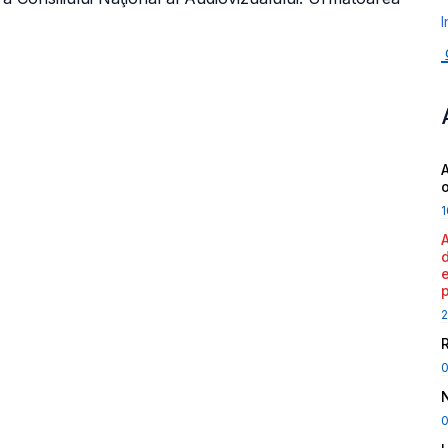
I
A
1
2
0