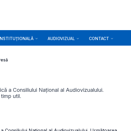
INSTITUȚIONALĂ
AUDIOVIZUAL
CONTACT
resă
ă a Consiliului Național al Audiovizualului.
imp util.
 a Consiliului Naţional al Audiovizualului. Următoarea