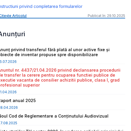
nstructiuni privind completarea formularelor
Citește Articolul
Publicat în: 29.10.2025
Anunțuri
nunț privind transferul fără plată al unor active fixe și
obiecte de inventar propuse spre disponibilizare
6.07.2026
Anuntul nr. 4437/21.04.2026 privind declansarea procedurii
de transfer la cerere pentru ocuparea functiei publice de
executie vacanta de consilier achizitii publice, clasa I, grad
profesional superior
1.04.2026
Raport anual 2025
08.04.2026
Noul Cod de Reglementare a Conținutului Audiovizual
7.08.2025