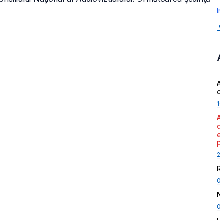
I
A
1
2
0