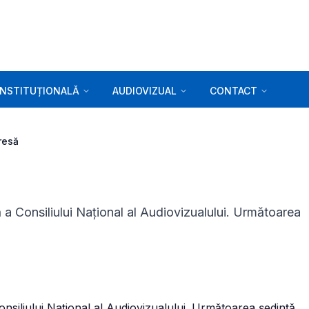
INSTITUȚIONALĂ
AUDIOVIZUAL
CONTACT
resă
 a Consiliului Național al Audiovizualului. Următoarea
onsiliului Naţional al Audiovizualului. Următoarea şedinţă