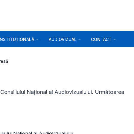
INSTITUȚIONALĂ
AUDIOVIZUAL
CONTACT
resă
Consiliului Național al Audiovizualului. Următoarea
iului Național al Audiovizualului.