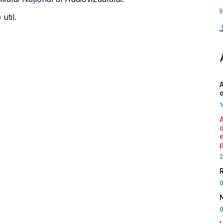
I
util.
A
1
2
0