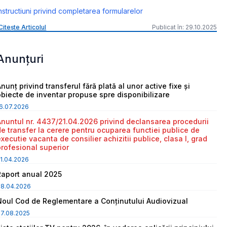
nstructiuni privind completarea formularelor
Citește Articolul
Publicat în: 29.10.2025
Anunțuri
nunț privind transferul fără plată al unor active fixe și
obiecte de inventar propuse spre disponibilizare
6.07.2026
Anuntul nr. 4437/21.04.2026 privind declansarea procedurii
de transfer la cerere pentru ocuparea functiei publice de
executie vacanta de consilier achizitii publice, clasa I, grad
profesional superior
1.04.2026
Raport anual 2025
08.04.2026
Noul Cod de Reglementare a Conținutului Audiovizual
7.08.2025