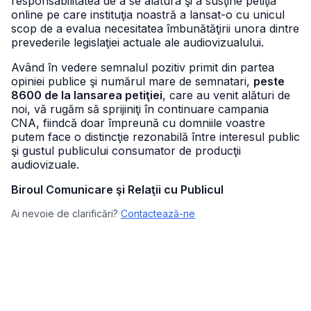
responsabilitatea de a se alătura şi a susţine petiţia
online pe care instituţia noastră a lansat-o cu unicul
scop de a evalua necesitatea îmbunătăţirii unora dintre
prevederile legislaţiei actuale ale audiovizualului.
Având în vedere semnalul pozitiv primit din partea
opiniei publice şi numărul mare de semnatari,
peste
8600 de la lansarea petiţiei
, care au venit alături de
noi, vă rugăm să sprijiniţi în continuare campania
CNA, fiindcă doar împreună cu domniile voastre
putem face o distincţie rezonabilă între interesul public
şi gustul publicului consumator de producţii
audiovizuale.
Biroul Comunicare şi Relaţii cu Publicul
Ai nevoie de clarificări?
Contactează-ne