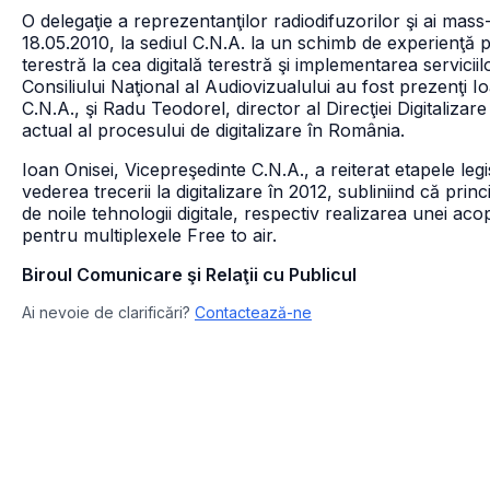
O delegaţie a reprezentanţilor radiodifuzorilor şi ai mass
18.05.2010, la sediul C.N.A. la un schimb de experienţă p
terestră la cea digitală terestră şi implementarea serviciil
Consiliului Naţional al Audiovizualului au fost prezenţi
C.N.A., şi Radu Teodorel, director al Direcţiei Digitalizar
actual al procesului de digitalizare în România.
Ioan Onisei, Vicepreşedinte C.N.A., a reiterat etapele leg
vederea trecerii la digitalizare în 2012, subliniind că prin
de noile tehnologii digitale, respectiv realizarea unei ac
pentru multiplexele Free to air.
Biroul Comunicare şi Relaţii cu Publicul
Ai nevoie de clarificări?
Contactează-ne