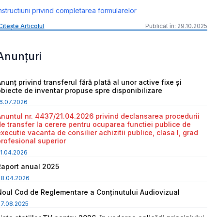
nstructiuni privind completarea formularelor
Citește Articolul
Publicat în: 29.10.2025
Anunțuri
nunț privind transferul fără plată al unor active fixe și
obiecte de inventar propuse spre disponibilizare
6.07.2026
Anuntul nr. 4437/21.04.2026 privind declansarea procedurii
de transfer la cerere pentru ocuparea functiei publice de
executie vacanta de consilier achizitii publice, clasa I, grad
profesional superior
1.04.2026
Raport anual 2025
08.04.2026
Noul Cod de Reglementare a Conținutului Audiovizual
7.08.2025