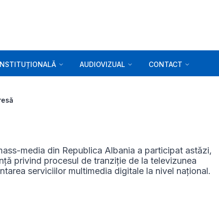
INSTITUȚIONALĂ
AUDIOVIZUAL
CONTACT
resă
 mass-media din Republica Albania a participat astăzi,
ță privind procesul de tranziție de la televizunea
tarea serviciilor multimedia digitale la nivel național.