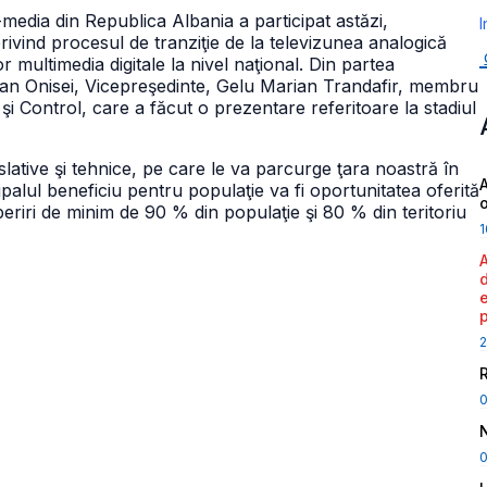
-media din Republica Albania a participat astăzi,
I
rivind procesul de tranziţie de la televizunea analogică
or multimedia digitale la nivel naţional. Din partea
 Ioan Onisei, Vicepreşedinte, Gelu Marian Trandafir, membru
e şi Control, care a făcut o prezentare referitoare la stadiul
islative şi tehnice, pe care le va parcurge ţara noastră în
A
cipalul beneficiu pentru populaţie va fi oportunitatea oferită
operiri de minim de 90 % din populaţie şi 80 % din teritoriu
1
2
0