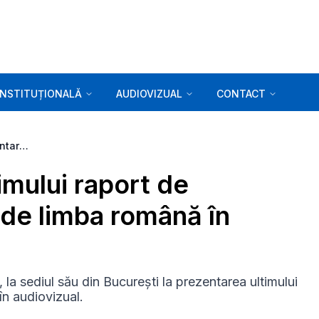
INSTITUȚIONALĂ
AUDIOVIZUAL
CONTACT
Invitație: Prezentarea ultimului raport de monitorizare a greșelilor de limba română în audiovizual
timului raport de
 de limba română în
 la sediul său din București la prezentarea ultimului
în audiovizual.