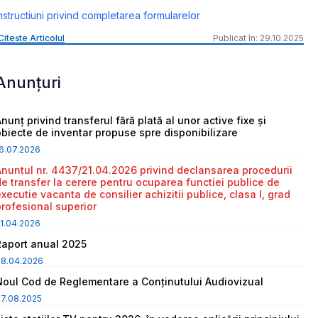
nstructiuni privind completarea formularelor
Citește Articolul
Publicat în: 29.10.2025
Anunțuri
nunț privind transferul fără plată al unor active fixe și
obiecte de inventar propuse spre disponibilizare
6.07.2026
Anuntul nr. 4437/21.04.2026 privind declansarea procedurii
de transfer la cerere pentru ocuparea functiei publice de
executie vacanta de consilier achizitii publice, clasa I, grad
profesional superior
1.04.2026
Raport anual 2025
08.04.2026
Noul Cod de Reglementare a Conținutului Audiovizual
7.08.2025