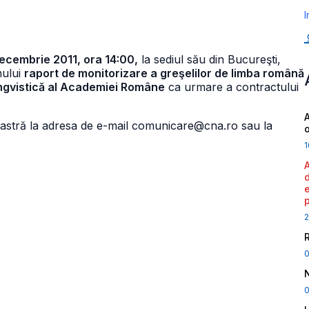
I
decembrie 2011, ora 14:00,
la sediul său din Bucureşti,
mului
raport de monitorizare a greşelilor de limba română
Lingvistică al Academiei Române
ca urmare a contractului
A
oastră la adresa de e-mail comunicare@cna.ro sau la
1
2
0