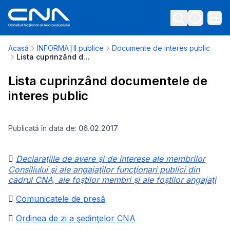
Acasă
INFORMAȚII publice
Documente de interes public
Lista cuprinzând documentele de interes public
Lista cuprinzând documentele de
interes public
Publicată în data de:
06.02.2017

Declaraţiile de avere şi de interese ale membrilor
Consiliului şi ale angajaţilor funcţionari publici din
cadrul CNA, ale foştilor membri şi ale foştilor angajaţi

Comunicatele de presă

Ordinea de zi a şedinţelor CNA