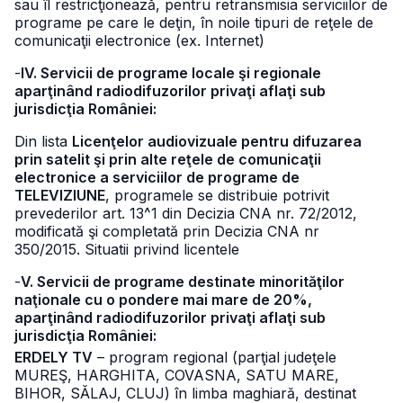
sau îl restricţionează, pentru retransmisia serviciilor de
programe pe care le deţin, în noile tipuri de reţele de
comunicaţii electronice (ex. Internet)
-
IV. Servicii de programe locale şi regionale
aparţinând radiodifuzorilor privaţi aflaţi sub
jurisdicţia României:
Din lista
Licenţelor audiovizuale pentru difuzarea
prin satelit şi prin alte reţele de comunicaţii
electronice a serviciilor de programe de
TELEVIZIUNE
, programele se distribuie potrivit
prevederilor art. 13^1 din Decizia CNA nr. 72/2012,
modificată şi completată prin Decizia CNA nr
350/2015. Situatii privind licentele
-
V. Servicii de programe destinate minorităţilor
naţionale cu o pondere mai mare de 20%,
aparţinând radiodifuzorilor privaţi aflaţi sub
jurisdicţia României:
ERDELY TV
– program regional (parţial judeţele
MUREŞ, HARGHITA, COVASNA, SATU MARE,
BIHOR, SĂLAJ, CLUJ) în limba maghiară, destinat