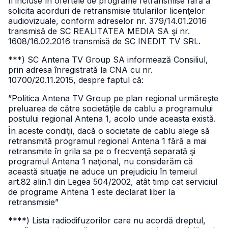
fi incluse în ofertele de programe retransmise fără a
solicita acorduri de retransmisie titularilor licenţelor
audiovizuale, conform adreselor nr. 379/14.01.2016
transmisă de SC REALITATEA MEDIA SA şi nr.
1608/16.02.2016 transmisă de SC INEDIT TV SRL.
***) SC Antena TV Group SA informează Consiliul,
prin adresa înregistrată la CNA cu nr.
10700/20.11.2015, despre faptul că:
”Politica Antena TV Group pe plan regional urmăreşte
preluarea de către societăţile de cablu a programului
postului regional Antena 1, acolo unde aceasta există.
În aceste condiţii, dacă o societate de cablu alege să
retransmită programul regional Antena 1 fără a mai
retransmite în grila sa pe o frecvenţă separată şi
programul Antena 1 naţional, nu considerăm că
această situaţie ne aduce un prejudiciu în temeiul
art.82 alin.1 din Legea 504/2002, atât timp cat serviciul
de programe Antena 1 este declarat liber la
retransmisie”
****) Lista radiodifuzorilor care nu acordă dreptul,