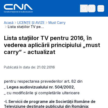
Acasă
LICENȚE ȘI AVIZE
Must Carry
Lista stațiilor TV pentru 2016, în vederea aplicării principiului „must carry” - actualizat
Lista stațiilor TV pentru 2016, în
vederea aplicării principiului „must
carry” - actualizat
Publicată în data de:
21.02.2016
pentru respectarea prevederilor art. 82 din
_
Legea audiovizualului nr. 504/2002
,
_ cu modificările şi completările ulterioare
-
I. Servicii de programe ale Societăţii Române de
Televiziune destinate publicului din România: