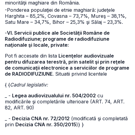
minorităţii maghiare din România.
-Ponderea populaţiei de etnie maghiară: judeţele
Harghita – 85,2%, Covasna – 73,7%, Mureş – 38,1%,
Satu Mare – 34,7%, Bihor – 25,3% şi Sălaj – 23,3%.
-
VI. Servicii publice ale Societăţii Române de
Radiodifuziune; programe de radiodifuziune
naţionale şi locale, private:
Pot fi accesate din lista
Licenţelor audiovizuale
pentru difuzarea terestră, prin satelit şi prin reţele
de comunicaţii electronice a serviciilor de programe
de RADIODIFUZIUNE
. Situatii privind licentele
{ {
Cadrul legislativ:
_ -
Legea audiovizualului nr. 504/2002
cu
modificările şi completările ulterioare (ART. 74, ART.
82, ART. 90)
_ -
Decizia CNA nr. 72/2012
(modificată şi completată
prin
Decizia CNA nr. 350/2015
)} }