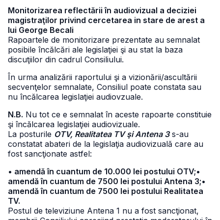
Monitorizarea reflectării în audiovizual a deciziei
magistraţilor privind cercetarea in stare de arest a
lui George Becali
Rapoartele de monitorizare prezentate au semnalat
posibile încălcări ale legislaţiei şi au stat la baza
discuţiilor din cadrul Consiliului.
În urma analizării raportului şi a vizionării/ascultării
secvenţelor semnalate, Consiliul poate constata sau
nu încălcarea legislaţiei audiovzuale.
N.B.
Nu tot ce e semnalat în aceste rapoarte constituie
şi încălcarea legislaţiei audiovizuale.
La posturile
OTV, Realitatea TV şi Antena 3
s-au
constatat abateri de la legislaţia audiovizuală care au
fost sancţionate astfel:
• amendă în cuantum de 10.000 lei postului OTV;•
amendă în cuantum de 7500 lei postului Antena 3;•
amendă în cuantum de 7500 lei postului Realitatea
TV.
Postul de televiziune Antena 1 nu a fost sancţionat,