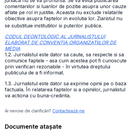
juridica nu se va pronunta. Se va evita publicarea
comentariilor si luarilor de pozitie asupra unor cauze
aflate pe rol in justitie. Aceasta nu exclude relatarile
obiective asupra faptelor in evolutia lor. Ziaristul nu
se substituie institutiilor si puterilor publice.
CODUL DEONTOLOGIC AL JURNALISTULUI
ELABORAT DE CONVENTIA ORGANIZATIILOR DE
MEDIA
1.2. Jurnalistul este dator sa caute, sa respecte si sa
comunice faptele - asa cum acestea pot fi cunoscute
prin verificari rezonabile - în virtutea dreptului
publicului de a fi informat.
1.3. Jurnalistul este dator sa exprime opinii pe o baza
factuala. În relatarea faptelor si a opiniilor, jurnalistul
va actiona cu buna-credinta.
Ai nevoie de clarificări?
Contactează-ne
Documente atașate