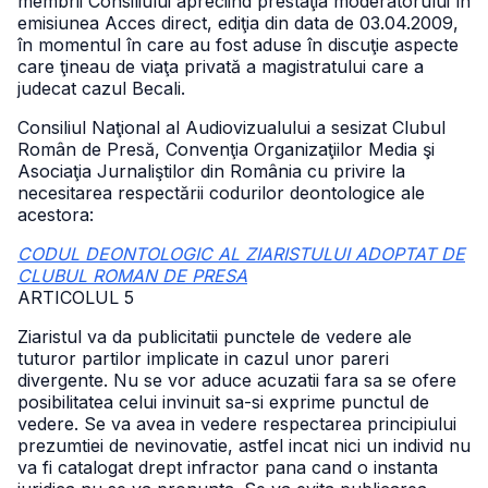
membrii Consiliului apreciind prestaţia moderatorului în
emisiunea Acces direct, ediţia din data de 03.04.2009,
în momentul în care au fost aduse în discuţie aspecte
care ţineau de viaţa privată a magistratului care a
judecat cazul Becali.
Consiliul Naţional al Audiovizualului a sesizat Clubul
Român de Presă, Convenţia Organizaţiilor Media şi
Asociaţia Jurnaliştilor din România cu privire la
necesitarea respectării codurilor deontologice ale
acestora:
CODUL DEONTOLOGIC AL ZIARISTULUI ADOPTAT DE
CLUBUL ROMAN DE PRESA
ARTICOLUL 5
Ziaristul va da publicitatii punctele de vedere ale
tuturor partilor implicate in cazul unor pareri
divergente. Nu se vor aduce acuzatii fara sa se ofere
posibilitatea celui invinuit sa-si exprime punctul de
vedere. Se va avea in vedere respectarea principiului
prezumtiei de nevinovatie, astfel incat nici un individ nu
va fi catalogat drept infractor pana cand o instanta