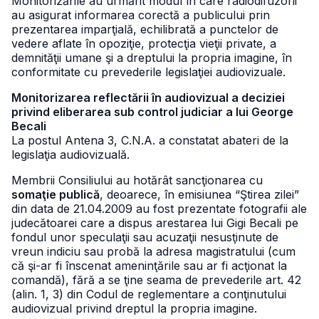
Monitorizările au urmărit modul în care radiodifuzorii
au asigurat informarea corectă a publicului prin
prezentarea imparţială, echilibrată a punctelor de
vedere aflate în opoziţie, protecţia vieţii private, a
demnităţii umane şi a dreptului la propria imagine, în
conformitate cu prevederile legislaţiei audiovizuale.
Monitorizarea reflectării în audiovizual a deciziei
privind eliberarea sub control judiciar a lui George
Becali
La postul Antena 3, C.N.A. a constatat abateri de la
legislaţia audiovizuală.
Membrii Consiliului au hotărât sancţionarea cu
somaţie publică
, deoarece, în emisiunea “Ştirea zilei”
din data de 21.04.2009 au fost prezentate fotografii ale
judecătoarei care a dispus arestarea lui Gigi Becali pe
fondul unor speculaţii sau acuzaţii nesusţinute de
vreun indiciu sau probă la adresa magistratului (cum
că şi-ar fi înscenat ameninţările sau ar fi acţionat la
comandă), fără a se ţine seama de prevederile art. 42
(alin. 1, 3) din Codul de reglementare a conţinutului
audiovizual privind dreptul la propria imagine.