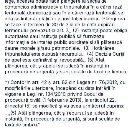
lege, aceasta poate face plângere la secţia de
contencios administrativ a tribunalului în a cărei rază
teritorială domiciliază sau în a cărei rază teritorială se
află sediul autorităţii ori al instituţiei publice. Plângerea
se face în termen de 30 de zile de la data expirării
termenului prevăzut la art. 7.
_ (2) Instanţa poate obliga
autoritatea sau instituţia publică să furnizeze
informaţiile de interes public solicitate şi să plătească
daune morale şi/sau patrimoniale.
_ (3) Hotărârea
tribunalului este supusă recursului.
_ (4) Decizia Curţii
de apel este definitivă şi irevocabilă.
_ (5) Atât
plângerea, cât şi apelul se judecă în instanţă în
procedură de urgenţă şi sunt scutite de taxă de timbru.
*) Conform art. 42 şi art. 82 din Legea nr. 76/2012, cu
modificările ulterioare, începând cu data intrării în
vigoare a Legii nr. 134/2010 privind Codul de
procedură civilă (1 februarie 2013), la articolul 22,
alineatul (5) se modifică şi va avea următorul cuprins:
_ „(5) Atât plângerea, cât şi recursul se judecă în
instanţă, în procedură de urgenţă, şi sunt scutite de
taxă de timbru.”