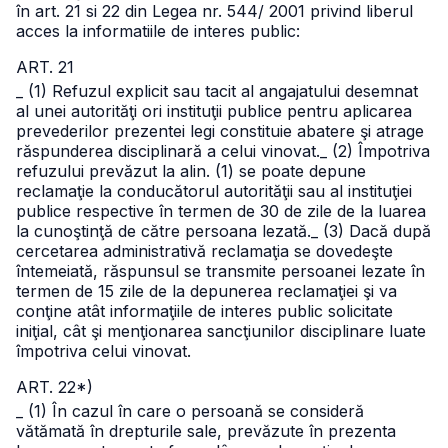
în art. 21 si 22 din Legea nr. 544/ 2001 privind liberul
acces la informatiile de interes public:
ART. 21
_ (1) Refuzul explicit sau tacit al angajatului desemnat
al unei autorităţi ori instituţii publice pentru aplicarea
prevederilor prezentei legi constituie abatere şi atrage
răspunderea disciplinară a celui vinovat.
_ (2) Împotriva
refuzului prevăzut la alin. (1) se poate depune
reclamaţie la conducătorul autorităţii sau al instituţiei
publice respective în termen de 30 de zile de la luarea
la cunoştinţă de către persoana lezată.
_ (3) Dacă după
cercetarea administrativă reclamaţia se dovedeşte
întemeiată, răspunsul se transmite persoanei lezate în
termen de 15 zile de la depunerea reclamaţiei şi va
conţine atât informaţiile de interes public solicitate
iniţial, cât şi menţionarea sancţiunilor disciplinare luate
împotriva celui vinovat.
ART. 22*)
_ (1) În cazul în care o persoană se consideră
vătămată în drepturile sale, prevăzute în prezenta