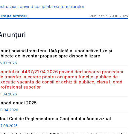
nstructiuni privind completarea formularelor
Citește Articolul
Publicat în: 29.10.2025
Anunțuri
nunț privind transferul fără plată al unor active fixe și
obiecte de inventar propuse spre disponibilizare
6.07.2026
Anuntul nr. 4437/21.04.2026 privind declansarea procedurii
de transfer la cerere pentru ocuparea functiei publice de
executie vacanta de consilier achizitii publice, clasa I, grad
profesional superior
1.04.2026
Raport anual 2025
08.04.2026
Noul Cod de Reglementare a Conținutului Audiovizual
7.08.2025