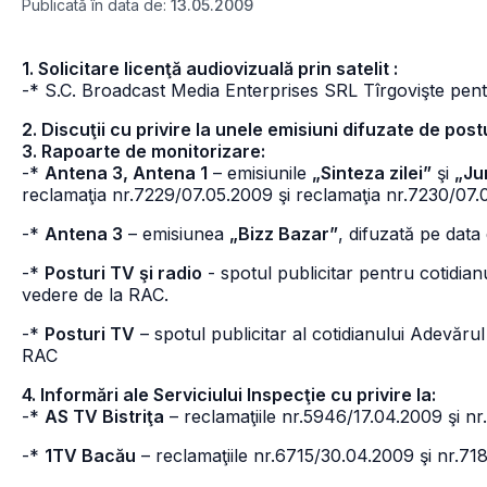
Publicată în data de:
13.05.2009
1. Solicitare licenţă audiovizuală prin satelit :
-* S.C. Broadcast Media Enterprises SRL Tîrgovişte pentr
2. Discuţii cu privire la unele emisiuni difuzate de post
3. Rapoarte de monitorizare:
-*
Antena 3, Antena 1
– emisiunile
„Sinteza zilei”
şi
„Ju
reclamaţia nr.7229/07.05.2009 şi reclamaţia nr.7230/07.0
-*
Antena 3
– emisiunea
„Bizz Bazar”
, difuzată pe dat
-*
Posturi TV şi radio
- spotul publicitar pentru cotidian
vedere de la RAC.
-*
Posturi TV
– spotul publicitar al cotidianului Adevăru
RAC
4. Informări ale Serviciului Inspecţie cu privire la:
-*
AS TV Bistriţa
– reclamaţiile nr.5946/17.04.2009 şi n
-*
1TV Bacău
– reclamaţiile nr.6715/30.04.2009 şi nr.71