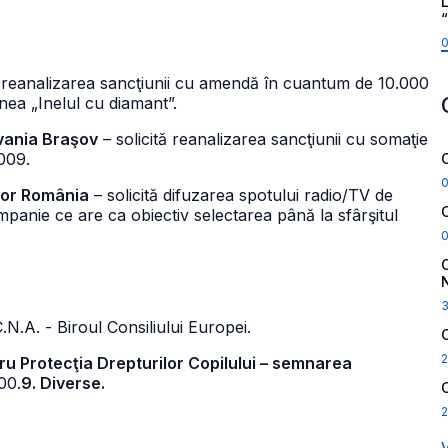
L
ă reanalizarea sancţiunii cu amendă în cuantum de 10.000
nea „Inelul cu diamant”.
lvania Braşov
– solicită reanalizarea sancţiunii cu somaţie
009.
ilor România
– solicită difuzarea spotului radio/TV de
panie ce are ca obiectiv selectarea până la sfârşitul
.N.A. - Biroul Consiliului Europei.
2
ntru Protecţia Drepturilor Copilului – semnarea
00.
9. Diverse.
2