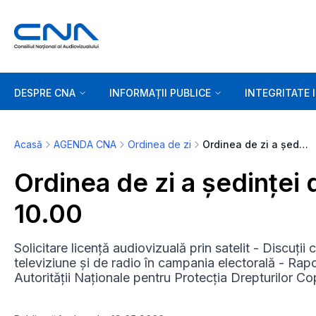
DESPRE CNA
INFORMAȚII PUBLICE
INTEGRITATE 
Acasă
AGENDA CNA
Ordinea de zi
Ordinea de zi a ședinței de joi, 14 mai 2009, ora 10.00
Ordinea de zi a ședinței 
10.00
Solicitare licență audiovizuală prin satelit - Discuții
televiziune și de radio în campania electorală - Rapo
Autorității Naționale pentru Protecția Drepturilor Cop