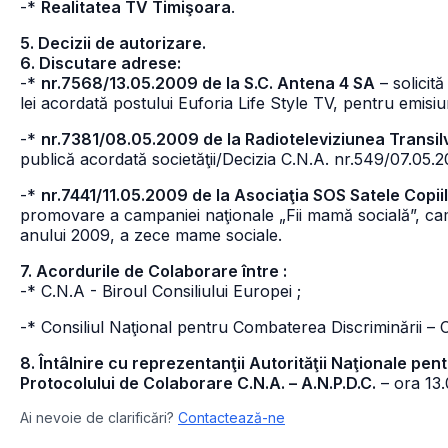
-*
Realitatea TV Timişoara
.
5. Decizii de autorizare.
6. Discutare adrese:
-*
nr.7568/13.05.2009 de la S.C. Antena 4 SA
– solicit
lei acordată postului Euforia Life Style TV, pentru emisiu
-*
nr.7381/08.05.2009 de la Radioteleviziunea Transi
publică acordată societăţii/Decizia C.N.A. nr.549/07.05.2
-*
nr.7441/11.05.2009 de la Asociaţia SOS Satele Copi
promovare a campaniei naţionale „Fii mamă socială”, cam
anului 2009, a zece mame sociale.
7. Acordurile de Colaborare între :
-* C.N.A - Biroul Consiliului Europei ;
-* Consiliul Naţional pentru Combaterea Discriminării – C
8. Întâlnire cu reprezentanţii Autorităţii Naţionale pe
Protocolului de Colaborare C.N.A. – A.N.P.D.C.
– ora 13.
Ai nevoie de clarificări?
Contactează-ne