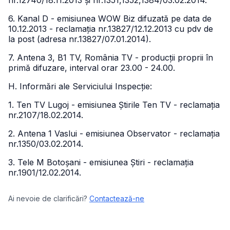
nr.12740/18.11.2013 și nr.1351,1352,1384/03.02.2014.
6. Kanal D - emisiunea WOW Biz difuzată pe data de
10.12.2013 - reclamația nr.13827/12.12.2013 cu pdv de
la post (adresa nr.13827/07.01.2014).
7. Antena 3, B1 TV, România TV - producții proprii în
primă difuzare, interval orar 23.00 - 24.00.
H. Informări ale Serviciului Inspecție:
1. Ten TV Lugoj - emisiunea Știrile Ten TV - reclamația
nr.2107/18.02.2014.
2. Antena 1 Vaslui - emisiunea Observator - reclamația
nr.1350/03.02.2014.
3. Tele M Botoșani - emisiunea Știri - reclamația
nr.1901/12.02.2014.
Ai nevoie de clarificări?
Contactează-ne