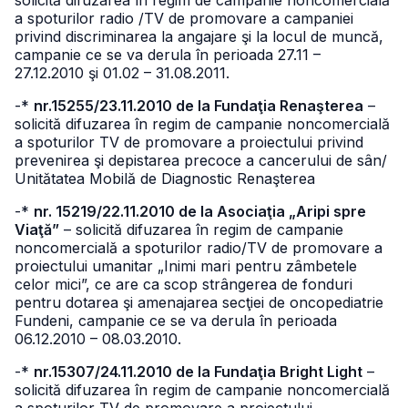
solicită difuzarea în regim de campanie noncomercială
a spoturilor radio /TV de promovare a campaniei
privind discriminarea la angajare şi la locul de muncă,
campanie ce se va derula în perioada 27.11 –
27.12.2010 şi 01.02 – 31.08.2011.
-*
nr.15255/23.11.2010 de la Fundaţia Renaşterea
–
solicită difuzarea în regim de campanie noncomercială
a spoturilor TV de promovare a proiectului privind
prevenirea şi depistarea precoce a cancerului de sân/
Unitătatea Mobilă de Diagnostic Renaşterea
-*
nr. 15219/22.11.2010 de la Asociaţia „Aripi spre
Viaţă”
– solicită difuzarea în regim de campanie
noncomercială a spoturilor radio/TV de promovare a
proiectului umanitar „Inimi mari pentru zâmbetele
celor mici”, ce are ca scop strângerea de fonduri
pentru dotarea şi amenajarea secţiei de oncopediatrie
Fundeni, campanie ce se va derula în perioada
06.12.2010 – 08.03.2010.
-*
nr.15307/24.11.2010 de la Fundaţia Bright Light
–
solicită difuzarea în regim de campanie noncomercială