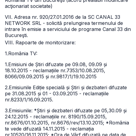
România TV din Bucureşti (acord prealabil modificare
acţionariat societate)
VII. Adresa nr. 920/27.01.2016 de la SC CANAL 33
NETWORK SRL - solicită prelungirea termenului de
intrare în emisie a serviciului de programe Canal 33 din
Bucureşti.
VIII. Rapoarte de monitorizare:
1.România TV:
1.Emisiuni de Știri difuzate pe 09.08, 09.09 și
18.10.2015 - reclamațiile nr.7353/10.08.2015,
8066/09.09.2015 și nr.9817/1/19.10.2015
2.Emisiunile Ediție specială și Știri și dezbateri difuzate
pe 31.08.2015 și 01 - 03.09.2015 - reclamațiile
nr.8233/1/16.09.2015.
3.Emisiunile: *Știri și dezbateri difuzate pe 05,30.09 și
24.12.2015 - reclamațiile nr. 8190/15.09.2015,
nr.8676/01.10.2015, nr.8676/rev/13.10.2015; *România
te vede difuzată 14.11.2015 - reclamația
nr.10520/16.11.2015; *Ora de Vârf difuzată pe data de