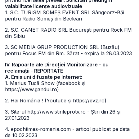
privind libertatea presei
III. Solicitări prelungiri
valabilitate licențe audiovizuale
1. S.C. TURISM SOMEȘ EVENT SRL Sângeorz-Băi
pentru Radio Someș din Beclean
2. S.C. CANET RADIO SRL București pentru Rock FM
din Sibiu
3. SC MEDIA GRUP PRODUCTION SRL (Buzău)
pentru Focus FM din Rm. Sărat - expiră la 28.03.2023
IV. Rapoarte ale Direcției Monitorizare - cu
reclamații - REPORTATE
A. Emisiuni difuzate pe Internet:
1. Marius Tucă Show (facebook și
https://www.gandul.ro)
2. Hai România ! (Youtube și https://evz.ro)
3. Site-ul http://www.stirileprotv.ro - Știri din 26 și
27.01.2023
4. epochtimes-romania.com - articol publicat pe data
de 10.02.2023