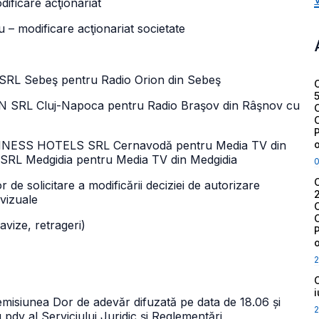
ficare acţionariat
 modificare acţionariat societate
SRL Sebeş pentru Radio Orion din Sebeş
N SRL Cluj-Napoca pentru Radio Braşov din Râşnov cu
USINESS HOTELS SRL Cernavodă pentru Media TV din
L Medgidia pentru Media TV din Medgidia
r de solicitare a modificării deciziei de autorizare
ovizuale
 avize, retrageri)
2
emisiunea Dor de adevăr difuzată pe data de 18.06 și
2
 pdv al Serviciului Juridic și Reglementări