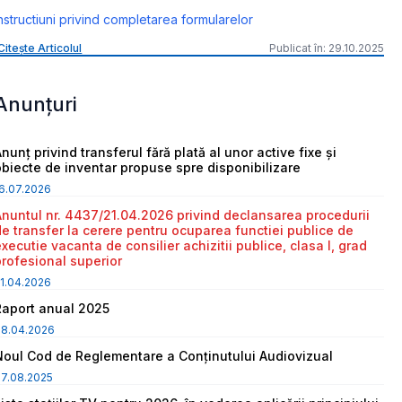
nstructiuni privind completarea formularelor
Citește Articolul
Publicat în: 29.10.2025
Anunțuri
nunț privind transferul fără plată al unor active fixe și
obiecte de inventar propuse spre disponibilizare
6.07.2026
Anuntul nr. 4437/21.04.2026 privind declansarea procedurii
de transfer la cerere pentru ocuparea functiei publice de
executie vacanta de consilier achizitii publice, clasa I, grad
profesional superior
1.04.2026
Raport anual 2025
08.04.2026
Noul Cod de Reglementare a Conținutului Audiovizual
7.08.2025