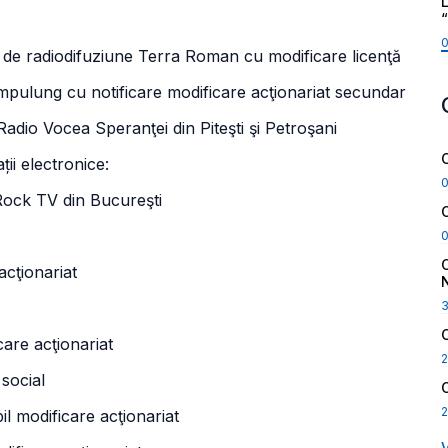
L
de radiodifuziune Terra Roman cu modificare licenţă
ulung cu notificare modificare acţionariat secundar
 Vocea Speranţei din Piteşti şi Petroşani
ții electronice:
Rock TV din Bucureşti
cţionariat
re acţionariat
2
social
2
 modificare acţionariat