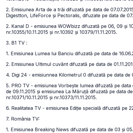
2. Emisiunea Arta de a trăi difuzată pe data de 07.07.2015
Digestton, LifeForce și Pectoralis, difuzate pe data de 0
2. Kanal D - emisiunea WOWbizz difuzată pe 06, 09 și 10.
nr.10355/10.11.2015 și nr.10392 și 10379/11.11.2015.
3. B1 TV :
1. Emisiunea Lumea lui Banciu difuzată pe data de 16.06.
2. Emisiunea Ultimul cuvânt difuzată pe data de 01.11.2015
4. Digi 24 - emisiunnea Kilometrul 0 difuzată pe data de 
5. PRO TV - emisiunea Vorbește lumea difuzată pe data d
de 09.11.2015 și emisiunea La Măruță difuzată pe data de 
nr.10371/10.11.2015 și nr.10373/11.11.2015.
6. Realitatea TV - emisiunea Ediție specială difuzată pe 22
7. România TV:
1. Emisiunea Breaking News difuzată pe data de 03 și 05.