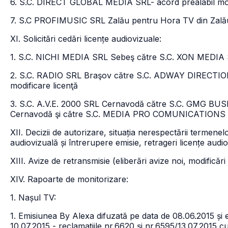
6. S.C. DIRECT GLOBAL MEDIA SRL- acord prealabil modi
7. S.C PROFIMUSIC SRL Zalău pentru Hora TV din Zalău –
XI. Solicitări cedări licențe audiovizuale:
1. S.C. NICHI MEDIA SRL Sebeş către S.C. XON MEDIA 
2. S.C. RADIO SRL Braşov către S.C. ADWAY DIRECTIO
modificare licenţă
3. S.C. A.V.E. 2000 SRL Cernavodă către S.C. GMG B
Cernavodă şi către S.C. MEDIA PRO COMUNICATIONS SR
XII. Decizii de autorizare, situația nerespectării termenelo
audiovizuală și întrerupere emisie, retrageri licențe audi
XIII. Avize de retransmisie (eliberări avize noi, modificări
XIV. Rapoarte de monitorizare:
1. Nașul TV:
1. Emisiunea By Alexa difuzată pe data de 08.06.2015 și 
10.07.2015 - reclamațiile nr.6620 și nr.6595/13.07.2015 cu