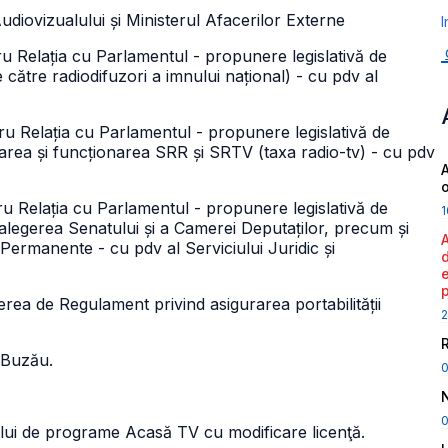
Audiovizualului și Ministerul Afacerilor Externe
I
ru Relația cu Parlamentul - propunere legislativă de
 către radiodifuzori a imnului național) - cu pdv al
ru Relația cu Parlamentul - propunere legislativă de
area și funcționarea SRR și SRTV (taxa radio-tv) - cu pdv
A
u Relația cu Parlamentul - propunere legislativă de
1
 alegerea Senatului și a Camerei Deputaților, precum și
 Permanente - cu pdv al Serviciului Juridic și
ea de Regulament privind asigurarea portabilității
2
 Buzău.
0
ului de programe Acasă TV cu modificare licenţă.