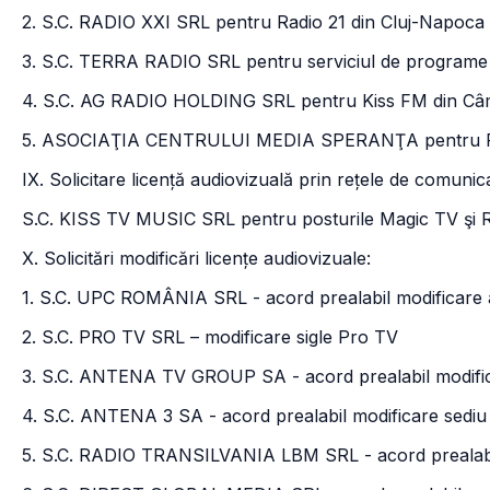
2. S.C. RADIO XXI SRL pentru Radio 21 din Cluj-Napoca
3. S.C. TERRA RADIO SRL pentru serviciul de programe 
4. S.C. AG RADIO HOLDING SRL pentru Kiss FM din Câmp
5. ASOCIAŢIA CENTRULUI MEDIA SPERANŢA pentru Radio
IX. Solicitare licență audiovizuală prin rețele de comunica
S.C. KISS TV MUSIC SRL pentru posturile Magic TV şi 
X. Solicitări modificări licențe audiovizuale:
1. S.C. UPC ROMÂNIA SRL - acord prealabil modificare a
2. S.C. PRO TV SRL – modificare sigle Pro TV
3. S.C. ANTENA TV GROUP SA - acord prealabil modifica
4. S.C. ANTENA 3 SA - acord prealabil modificare sediu 
5. S.C. RADIO TRANSILVANIA LBM SRL - acord prealabil