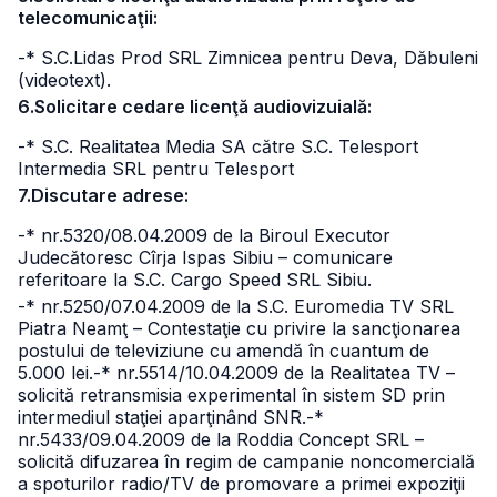
telecomunicaţii:
-* S.C.Lidas Prod SRL Zimnicea pentru Deva, Dăbuleni
(videotext).
6.Solicitare cedare licenţă audiovizuială:
-* S.C. Realitatea Media SA către S.C. Telesport
Intermedia SRL pentru Telesport
7.Discutare adrese:
-* nr.5320/08.04.2009 de la Biroul Executor
Judecătoresc Cîrja Ispas Sibiu – comunicare
referitoare la S.C. Cargo Speed SRL Sibiu.
-* nr.5250/07.04.2009 de la S.C. Euromedia TV SRL
Piatra Neamţ – Contestaţie cu privire la sancţionarea
postului de televiziune cu amendă în cuantum de
5.000 lei.
-* nr.5514/10.04.2009 de la Realitatea TV –
solicită retransmisia experimental în sistem SD prin
intermediul staţiei aparţinând SNR.
-*
nr.5433/09.04.2009 de la Roddia Concept SRL –
solicită difuzarea în regim de campanie noncomercială
a spoturilor radio/TV de promovare a primei expoziţii