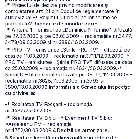
-* Proiectul de decizie privind modificarea şi
completarea art. 21 din Codul de reglementare în
audiovizual
-* Regimul juridic al noilor forme de
publicitate
2.Rapoarte de monitorizare:
-* Antena 1 – emisiunea „Duminica în familie”, difuzată
pe 22.02.2009 şi pe 08.03.2009 – reclamaţiile nr.3477,
3478/09.03.2009 şi nr.3896/16.03.2009.
-* PRO TV – emisiunea „Ştirile PRO TV” – difuzată pe
data de 11.03.2009 – reclamaţia nr.3711/12.03.2009.
-*
PRO TV – emisiunea „Ştirile PRO TV”, difuzată pe data
de 25.03.2009 - reclamaţia nr.4634/26.03.2009.
-*
Kanal D – filme seriale difuzate pe 09, 11, 12.03.2009 –
reclamaţiile nr.3628/11.03.2009, nr.3793 şi
3800/13.03.2009
3.Informări ale Serviciului Inspecţie
cu privire la:
-* Realitatea TV Focşani – reclamaţia
nr.4587/25.03.2009;
-* Realitatea TV Sibiu;
-* Eveniment TV Sibiu;
*Ardeleanu FM – reclamaţia
nr.4752/30.03.2009;
4.Decizii de autorizare.
5.Solicitare licenţă audiovizuală prin reţele de