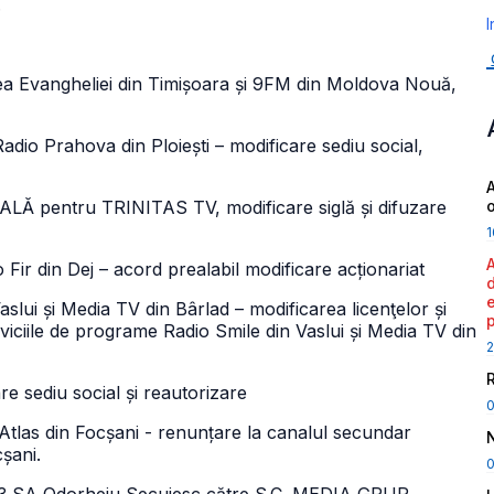
.
I
 Evangheliei din Timișoara și 9FM din Moldova Nouă,
io Prahova din Ploiești – modificare sediu social,
A
entru TRINITAS TV, modificare siglă și difuzare
1
r din Dej – acord prealabil modificare acționariat
lui și Media TV din Bârlad – modificarea licenţelor și
viciile de programe Radio Smile din Vaslui și Media TV din
2
re sediu social și reautorizare
las din Focșani - renunțare la canalul secundar
cșani.
0