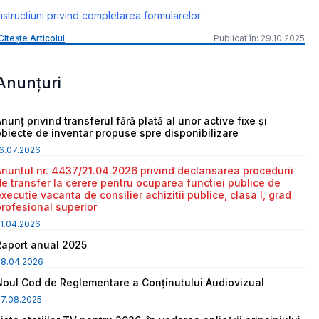
nstructiuni privind completarea formularelor
Citește Articolul
Publicat în: 29.10.2025
Anunțuri
nunț privind transferul fără plată al unor active fixe și
obiecte de inventar propuse spre disponibilizare
6.07.2026
Anuntul nr. 4437/21.04.2026 privind declansarea procedurii
de transfer la cerere pentru ocuparea functiei publice de
executie vacanta de consilier achizitii publice, clasa I, grad
profesional superior
1.04.2026
Raport anual 2025
08.04.2026
Noul Cod de Reglementare a Conținutului Audiovizual
7.08.2025