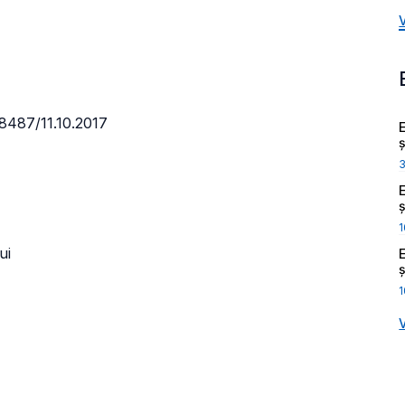
7
.8487/11.10.2017
ș
ș
1
ui
ș
1