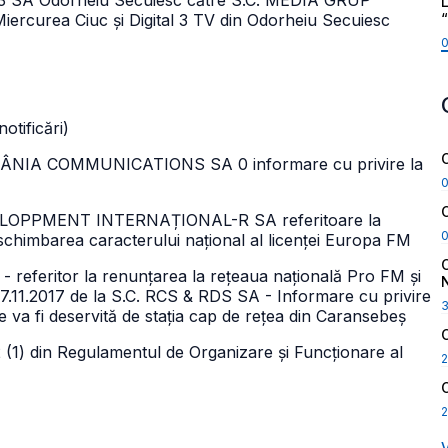
TAL 3 SA Odorheiu Secuiesc către S.C. MEDIA GRUP
L
rcurea Ciuc și Digital 3 TV din Odorheiu Secuiesc
otificări)
ROMÂNIA COMMUNICATIONS SA 0 informare cu privire la
DEVELOPPMENT INTERNAȚIONAL-R SA referitoare la
ă schimbarea caracterului național al licenței Europa FM
- referitor la renunțarea la rețeaua națională Pro FM și
/17.11.2017 de la S.C. RCS & RDS SA - Informare cu privire
e va fi deservită de stația cap de rețea din Caransebeș
 (1) din Regulamentul de Organizare și Funcționare al
2
2