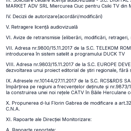
III. Solicitare cedare licență audiovizuală - S.C. DIGI
MARKET ADV SRL Miercurea Ciuc pentru Csiki TV din Mie
IV. Decizii de autorizare(acordări/modificări)
V. Retragere licență audiovizuală
VI. Avize de retransmisie (eliberări, modificări, retrageri, n
VII. Adresa nr.9800/15.11.2017 de la S.C. TELEKOM 
introducerea în sistem satelit a programului DUCK TV
VIII. Adresa nr.9803/15.11.2017 de la S.C. EUROPE 
dezvoltarea unui proiect editorial de știri regionale, făr
IX. Adresele nr.10144/27.11.2017 de la S.C. RCS&RDS SA 
împărțirea pe regiuni a frecvențelor deținute și nr.9873
la construirea unei noi rețele CATV în Băile Herculane c
X. Propunerea d-lui Florin Gabrea de modificare a art.32
C.N.A.
XI. Rapoarte ale Direcției Monitorizare:
A. Rapoarte reportate: