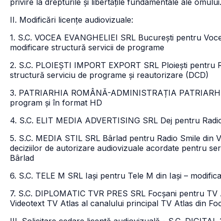
privire la drepturile și libertățile fundamentale ale omului
II. Modificări licențe audiovizuale:
1. S.C. VOCEA EVANGHELIEI SRL București pentru Vocea
modificare structură servicii de programe
2. S.C. PLOIEȘTI IMPORT EXPORT SRL Ploiești pentru Rad
structură serviciu de programe și reautorizare (DCD)
3. PATRIARHIA ROMÂNĂ-ADMINISTRAȚIA PATRIARHALĂ p
program și în format HD
4. S.C. ELIT MEDIA ADVERTISING SRL Dej pentru Radio Fi
5. S.C. MEDIA STIL SRL Bârlad pentru Radio Smile din Vas
deciziilor de autorizare audiovizuale acordate pentru ser
Bârlad
6. S.C. TELE M SRL Iași pentru Tele M din Iași – modifica
7. S.C. DIPLOMATIC TVR PRES SRL Focșani pentru TV At
Videotext TV Atlas al canalului principal TV Atlas din Fo