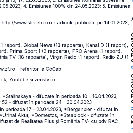
23 și 15, 17, 22.05.2023;
2. Emisiunea România suverană
12.05.2023;
4. Emisiunea 100% din 24.05.2023;
5. Emisiunea
 http://www.stirilebzi.ro - articole publicate pe 14.01.2023,
(1 raport), Global News (13 rapoarte), Kanal D (1 raport),
ort), Prima Sport 1 (2 rapoarte), PRO Arena (1 raport),
ia TV (18 rapoarte), Virgin Radio (1 raport), Radio ZU (1
w.zf.ro - referitor la GoCab
ook, Youtube și zeustv.ro
 *Stalinskaya - difuzate în perioada 10 - 16.04.2023;
v 52 - difuzat în perioada 24 - 30.04.2023
2
 în perioada 17 - 23.04.2023; *Bergenbier - difuzat în
 *Urinal Akut, *Domestos, *Steablock - difuzate în
difuzat de Realitatea Plus și România TV- cu pdv RAC
2