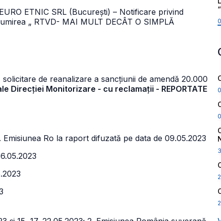
L
RO ETNIC SRL (București) – Notificare privind
u denumirea „ RTVD- MAI MULT DECÂT O SIMPLĂ
- solicitare de reanalizare a sancțiunii de amendă 20.000
ale Direcției Monitorizare - cu reclamații - REPORTATE
 Emisiunea Ro la raport difuzată pe data de 09.05.2023
16.05.2023
5.2023
2
3
2