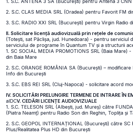
1. S.C. ANTENA 3 SA (București) pentru Antena 3 CNN 
2. S.C. CLAS MEDIA SRL (Oradea) pentru Favorit FM di
3. S.C. RADIO XXI SRL (București) pentru Virgin Radio d
II. Solicitare licență audiovizuală prin rețele de com
(Totești, sat Păclișa, jud. Hunedoara) - pentru serviciu
serviciului de programe în Quantum TV și a structurii ac
1. SC SOCIAL MEDIA PROMOTIONS SRL (Baia Mare) - modi
din Baia Mare
2. S.C. ORANGE ROMÂNIA SA (București) – modificare lic
Info din București
3. S.C. EBS REI SRL (Cluj-Napoca) - solicitare acord mod
IV. SOLICITĂRI PRELUNGIRE TERMENE DE INTRARE ÎN EMISI
alDC
V. CEDĂRI LICENȚE AUDIOVIZUALE
1. S.C. TELESON SRL (Albești, jud. Mureș) către 
(Piatra Neamț) pentru Radio Son din Reghin, Toplița și T
2. S.C. GEOPOL INTERNAȚIONAL (București) către SC 
Plus/Realitatea Plus HD din București