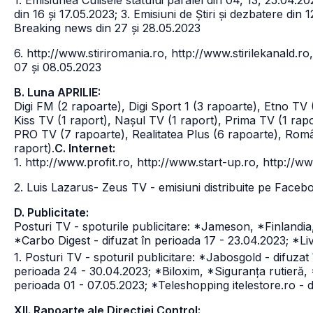
1. Emisiunea Culisele statului paralel din 04, 13, 25.04.20
din 16 și 17.05.2023;
3. Emisiuni de Știri și dezbatere din 
Breaking news din 27 și 28.05.2023
6. http://www.stiriromania.ro, http://www.stirilekanald.ro,
07 și 08.05.2023
B. Luna APRILIE:
Digi FM (2 rapoarte), Digi Sport 1 (3 rapoarte), Etno TV 
Kiss TV (1 raport), Nașul TV (1 raport), Prima TV (1 rap
PRO TV (7 rapoarte), Realitatea Plus (6 rapoarte), Român
raport).
C. Internet:
1. http://www.profit.ro, http://www.start-up.ro, http://ww
2. Luis Lazarus- Zeus TV - emisiuni distribuite pe Faceb
D. Publicitate:
Posturi TV - spoturile publicitare: *Jameson, *Finlandia,
*Carbo Digest - difuzat în perioada 17 - 23.04.2023; *Li
1. Posturi TV - spoturil publicitare: *Jabosgold - difuzat
perioada 24 - 30.04.2023; *Biloxim, *Siguranța rutieră,
perioada 01 - 07.05.2023; *Teleshopping itelestore.ro - 
XII. Rapoarte ale Direcției Control: