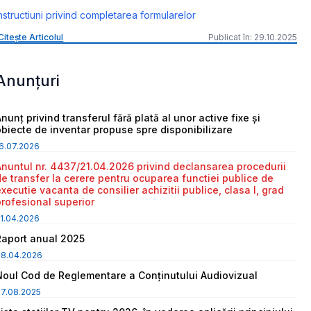
nstructiuni privind completarea formularelor
Citește Articolul
Publicat în: 29.10.2025
Anunțuri
nunț privind transferul fără plată al unor active fixe și
obiecte de inventar propuse spre disponibilizare
6.07.2026
Anuntul nr. 4437/21.04.2026 privind declansarea procedurii
de transfer la cerere pentru ocuparea functiei publice de
executie vacanta de consilier achizitii publice, clasa I, grad
profesional superior
1.04.2026
Raport anual 2025
08.04.2026
Noul Cod de Reglementare a Conținutului Audiovizual
7.08.2025