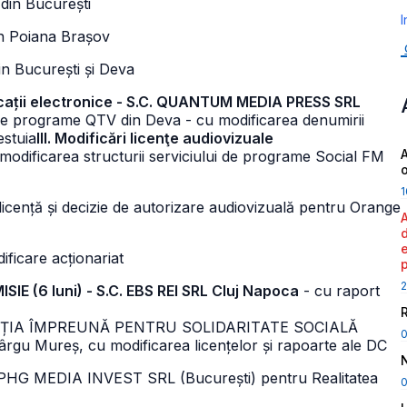
din București
I
n Poiana Brașov
in București și Deva
unicații electronice - S.C. QUANTUM MEDIA PRESS SRL
l de programe QTV din Deva - cu modificarea denumirii
estuia
III. Modificări licenţe audiovizuale
A
ficarea structurii serviciului de programe Social FM
1
ență și decizie de autorizare audiovizuală pentru Orange
ificare acționariat
2
E (6 luni) - S.C. EBS REI SRL Cluj Napoca
- cu raport
FUNDAȚIA ÎMPREUNĂ PENTRU SOLIDARITATE SOCIALĂ
ârgu Mureș, cu modificarea licențelor și rapoarte ale DC
PHG MEDIA INVEST SRL (București) pentru Realitatea
0