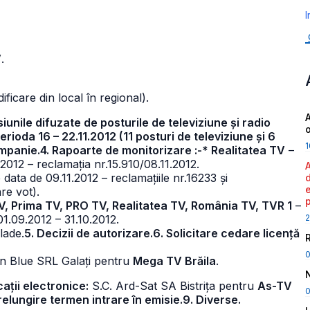
I
V
.
ficare din local în regional).
A
siunile difuzate de posturile de televiziune și radio
ioda 16 – 22.11.2012 (11 posturi de televiziune și 6
1
campanie.4. Rapoarte de monitorizare :-* Realitatea TV
–
2012 – reclamația nr.15.910/08.11.2012.
 data de 09.11.2012 – reclamațiile nr.16233 și
re vot).
V, Prima TV, PRO TV, Realitatea TV, România TV, TVR 1
–
2
1.09.2012 – 31.10.2012.
lade.
5. Decizii de autorizare.6. Solicitare cedare licență
on Blue SRL Galați pentru
Mega TV Brăila
.
cații electronice:
S.C. Ard-Sat SA Bistrița pentru
As-TV
0
prelungire termen intrare în emisie.9. Diverse.