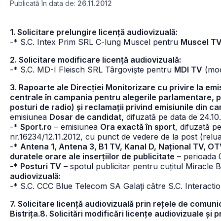
Publicată în data de:
26.11.2012
1. Solicitare prelungire licență audiovizuală:
-* S.C. Intex Prim SRL C-lung Muscel pentru
Muscel T
2. Solicitare modificare licență audiovizuală:
-* S.C. MD-I Fleisch SRL Târgoviște pentru
MDI TV
(modi
3. Rapoarte ale Direcției Monitorizare cu privire la emi
centrale în campania pentru alegerile parlamentare, per
posturi de radio) și reclamații privind emisiunile din 
emisiunea
Dosar de candidat,
difuzată pe data de 24.10.
-*
Sport.ro
– emisiunea
Ora exactă în sport
, difuzată pe
nr.16234/12.11.2012, cu punct de vedere de la post (relua
-*
Antena 1, Antena 3, B1 TV, Kanal D, Național TV, OT
duratele orare ale inserțiilor de publicitate
– perioada 0
-*
Posturi TV
– spotul publicitar pentru cuțitul Miracle B
audiovizuală:
-* S.C. CCC Blue Telecom SA Galați către S.C. Interacti
7. Solicitare licență audiovizuală prin rețele de comuni
Bistrița
.
8. Solicitări modificări licențe audiovizuale și 