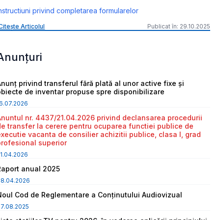
nstructiuni privind completarea formularelor
Citește Articolul
Publicat în: 29.10.2025
Anunțuri
nunț privind transferul fără plată al unor active fixe și
obiecte de inventar propuse spre disponibilizare
6.07.2026
Anuntul nr. 4437/21.04.2026 privind declansarea procedurii
de transfer la cerere pentru ocuparea functiei publice de
executie vacanta de consilier achizitii publice, clasa I, grad
profesional superior
1.04.2026
Raport anual 2025
08.04.2026
Noul Cod de Reglementare a Conținutului Audiovizual
7.08.2025