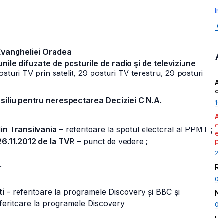
I
vangheliei Oradea
unile difuzate de posturile de radio şi de televiziune
sturi TV prin satelit, 29 posturi TV terestru, 29 posturi
A
nsiliu pentru nerespectarea Deciziei C.N.A.
1
in Transilvania
– referitoare la spotul electoral al PPMT ;
26.11.2012 de la TVR
– punct de vedere ;
2
.
ti
- referitoare la programele Discovery și BBC și
feritoare la programele Discovery
0