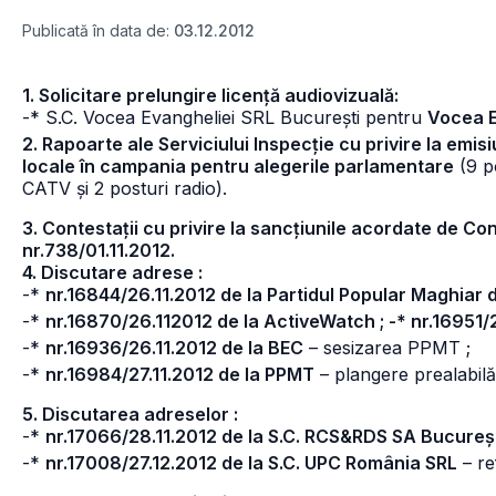
Publicată în data de:
03.12.2012
1. Solicitare prelungire licență audiovizuală:
-* S.C. Vocea Evangheliei SRL București pentru
Vocea E
2. Rapoarte ale Serviciului Inspecție cu privire la emisi
locale în campania pentru alegerile parlamentare
(9 po
CATV și 2 posturi radio).
3. Contestații cu privire la sancțiunile acordate de Co
nr.738/01.11.2012.
4. Discutare adrese :
-*
nr.16844/26.11.2012 de la Partidul Popular Maghiar d
-*
nr.16870/26.112012 de la ActiveWatch ; -* nr.16951/
-*
nr.16936/26.11.2012 de la BEC
– sesizarea PPMT ;
-*
nr.16984/27.11.2012 de la PPMT
– plangere prealabilă
5. Discutarea adreselor :
-*
nr.17066/28.11.2012 de la S.C. RCS&RDS SA Bucureș
-*
nr.17008/27.12.2012 de la S.C. UPC România SRL
– re