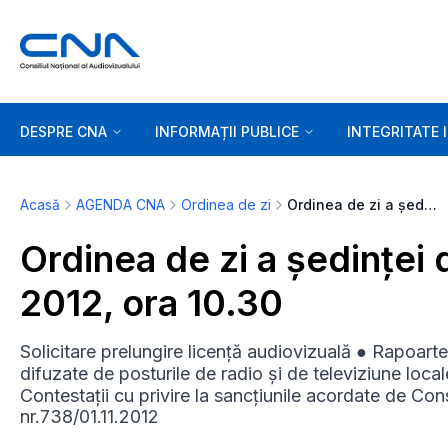
DESPRE CNA
INFORMAȚII PUBLICE
INTEGRITATE 
Acasă
AGENDA CNA
Ordinea de zi
Ordinea de zi a ședinței de marți, 4 decembrie 2012, ora 10.30
Ordinea de zi a ședinței
2012, ora 10.30
Solicitare prelungire licență audiovizuală ● Rapoarte 
difuzate de posturile de radio și de televiziune loc
Contestații cu privire la sancțiunile acordate de Co
nr.738/01.11.2012