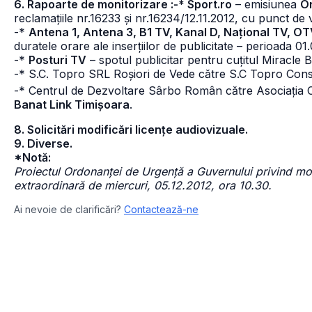
6. Rapoarte de monitorizare :-* Sport.ro
– emisiunea
Or
reclamațiile nr.16233 și nr.16234/12.11.2012, cu punct de 
-*
Antena 1, Antena 3, B1 TV, Kanal D, Național TV, OT
duratele orare ale inserțiilor de publicitate – perioada 01
-*
Posturi TV
– spotul publicitar pentru cuțitul Miracle B
-* S.C. Topro SRL Roșiori de Vede către S.C Topro Con
-* Centrul de Dezvoltare Sârbo Român către Asociația
Banat Link Timișoara
.
8. Solicitări modificări licențe audiovizuale.
9. Diverse.
*Notă:
Proiectul Ordonanței de Urgență a Guvernului privind modi
extraordinară de miercuri, 05.12.2012, ora 10.30.
Ai nevoie de clarificări?
Contactează-ne