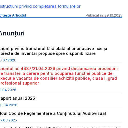
nstructiuni privind completarea formularelor
Citește Articolul
Publicat în: 29.10.2025
Anunțuri
nunț privind transferul fără plată al unor active fixe și
obiecte de inventar propuse spre disponibilizare
6.07.2026
Anuntul nr. 4437/21.04.2026 privind declansarea procedurii
de transfer la cerere pentru ocuparea functiei publice de
executie vacanta de consilier achizitii publice, clasa I, grad
profesional superior
1.04.2026
Raport anual 2025
08.04.2026
Noul Cod de Reglementare a Conținutului Audiovizual
7.08.2025