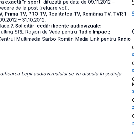
L
a exactă în sport
, difuzată pe data de 09.11.2012 –
vedere de la post (reluare vot).
V, Prima TV, PRO TV, Realitatea TV, România TV, TVR 1
–
.09.2012 – 31.10.2012.
lade.
7. Solicitări cedări licențe audiovizuale:
sulting SRL Roșiori de Vede pentru
Radio Impact
;
 Centrul Multimedia Sârbo Român Media Link pentru
Radio
ficarea Legii audiovizualului se va discuta în ședința
2
2