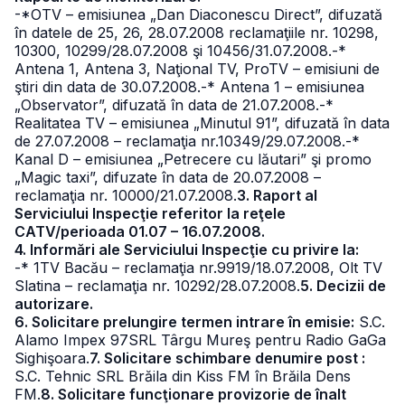
-*OTV – emisiunea „Dan Diaconescu Direct”, difuzată
în datele de 25, 26, 28.07.2008 reclamaţiile nr. 10298,
10300, 10299/28.07.2008 şi 10456/31.07.2008.
-*
Antena 1, Antena 3, Naţional TV, ProTV – emisiuni de
ştiri din data de 30.07.2008.
-* Antena 1 – emisiunea
„Observator”, difuzată în data de 21.07.2008.
-*
Realitatea TV – emisiunea „Minutul 91”, difuzată în data
de 27.07.2008 – reclamaţia nr.10349/29.07.2008.
-*
Kanal D – emisiunea „Petrecere cu lăutari” şi promo
„Magic taxi”, difuzate în data de 20.07.2008 –
reclamaţia nr. 10000/21.07.2008.
3. Raport al
Serviciului Inspecţie referitor la reţele
CATV/perioada 01.07 – 16.07.2008.
4. Informări ale Serviciului Inspecţie cu privire la:
-* 1TV Bacău – reclamaţia nr.9919/18.07.2008, Olt TV
Slatina – reclamaţia nr. 10292/28.07.2008.
5. Decizii de
autorizare.
6. Solicitare prelungire termen intrare în emisie:
S.C.
Alamo Impex 97SRL Târgu Mureş pentru Radio GaGa
Sighişoara.
7. Solicitare schimbare denumire post :
S.C. Tehnic SRL Brăila din Kiss FM în Brăila Dens
FM.
8. Solicitare funcţionare provizorie de înalt