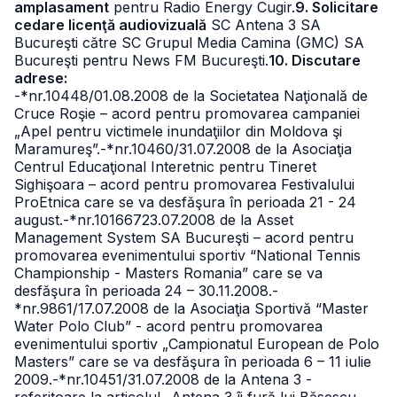
amplasament
pentru Radio Energy Cugir.
9. Solicitare
cedare licenţă audiovizuală
SC Antena 3 SA
Bucureşti către SC Grupul Media Camina (GMC) SA
Bucureşti pentru News FM Bucureşti.
10. Discutare
adrese:
-*nr.10448/01.08.2008 de la Societatea Naţională de
Cruce Roşie – acord pentru promovarea campaniei
„Apel pentru victimele inundaţiilor din Moldova şi
Maramureş”.
-*nr.10460/31.07.2008 de la Asociaţia
Centrul Educaţional Interetnic pentru Tineret
Sighişoara – acord pentru promovarea Festivalului
ProEtnica care se va desfăşura în perioada 21 - 24
august.
-*nr.10166723.07.2008 de la Asset
Management System SA Bucureşti – acord pentru
promovarea evenimentului sportiv “National Tennis
Championship - Masters Romania” care se va
desfăşura în perioada 24 – 30.11.2008.
-
*nr.9861/17.07.2008 de la Asociaţia Sportivă “Master
Water Polo Club” - acord pentru promovarea
evenimentului sportiv „Campionatul European de Polo
Masters” care se va desfăşura în perioada 6 – 11 iulie
2009.
-*nr.10451/31.07.2008 de la Antena 3 -