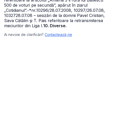
referitoare la articolul „Antena 3 îi fură lui Băsescu
500 de voturi pe secundă”, apărut în ziarul
„Cotidianul”.
-*nr.10296/28.07.2008, 10297/28.07.08,
1032728.07.08 – sesizări de la domnii Pavel Cristian,
Sava Cătălin şi T. Pais referitoare la retransmiterea
meciurilor din Liga I.
10. Diverse.
Ai nevoie de clarificări?
Contactează-ne