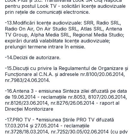
Look Plus și S.C. Transilvania Look SA Cluj Napoca
pentru postul Look TV - solicitări licențe audiovizuale
prin rețele de comunicații electronice.
-13.Modificări licențe audiovizuale: SRR, Radio SRL,
Radio On Air, On Air Studio SRL, Atlas SRL, Antena
TV Group, Alpha Media SRL, Regional Media Studio;
expirări durată valabilitate licențe audiovizuale;
prelungiri termene intrare în emisie.
-14.Decizii de autorizare.
-15.Discuții cu privire la Regulamentul de Organizare și
Funcționare al C.N.A. și adresele nr.8100/20.06.2014,
nr.7983/24.06.2014.
-16.Antena 3 - emisiunea Sinteza zilei difuzată pe data
de 19.06.2014 - reclamațiile nr.8053, 8107/20.06.2014,
nr.8126/23.06.2014, nr.8276/26.06.2014 - raport al
Direcției Monitorizare
-17.PRO TV - *emisiunea Știrile PRO TV difuzată
17.03.2014 și 27.05.2014 - reclamațiile
nr.3728/18.03.2014, nr.7252/30.05/02.06.2014 (cu pdv