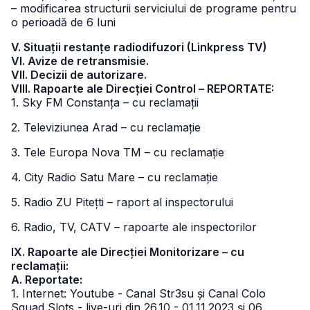
– modificarea structurii serviciului de programe pentru
o perioadă de 6 luni
V. Situații restanțe radiodifuzori (Linkpress TV)
VI. Avize de retransmisie.
VII. Decizii de autorizare.
VIII. Rapoarte ale Direcției Control – REPORTATE:
1. Sky FM Constanța – cu reclamații
2. Televiziunea Arad – cu reclamație
3. Tele Europa Nova TM – cu reclamație
4. City Radio Satu Mare – cu reclamație
5. Radio ZU Pitețti – raport al inspectorului
6. Radio, TV, CATV – rapoarte ale inspectorilor
IX. Rapoarte ale Direcției Monitorizare – cu
reclamații:
A. Reportate:
1. Internet: Youtube - Canal Str3su și Canal Colo
Squad Slots - live-uri din 26.10 - 01.11.2023 și 06,