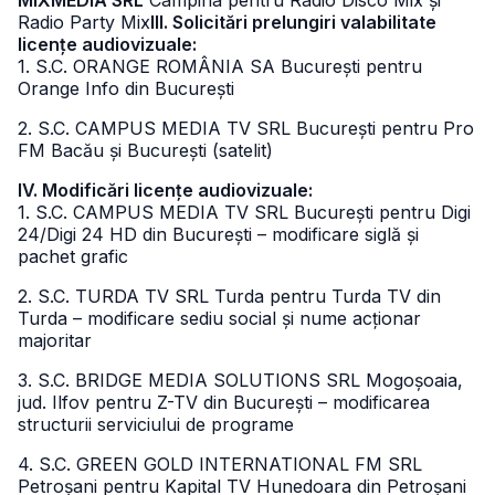
MIXMEDIA SRL
Câmpina pentru Radio Disco Mix și
Radio Party Mix
III. Solicitări prelungiri valabilitate
licențe audiovizuale:
1. S.C. ORANGE ROMÂNIA SA București pentru
Orange Info din București
2. S.C. CAMPUS MEDIA TV SRL București pentru Pro
FM Bacău și București (satelit)
IV. Modificări licențe audiovizuale:
1. S.C. CAMPUS MEDIA TV SRL București pentru Digi
24/Digi 24 HD din București – modificare siglă și
pachet grafic
2. S.C. TURDA TV SRL Turda pentru Turda TV din
Turda – modificare sediu social și nume acționar
majoritar
3. S.C. BRIDGE MEDIA SOLUTIONS SRL Mogoșoaia,
jud. Ilfov pentru Z-TV din București – modificarea
structurii serviciului de programe
4. S.C. GREEN GOLD INTERNATIONAL FM SRL
Petroșani pentru Kapital TV Hunedoara din Petroșani