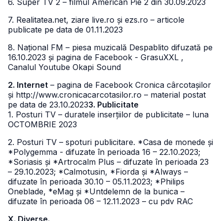
6. Super TV 2 – filmul American Pie 2 din 30.09.2023
7. Realitatea.net, ziare live.ro și ezs.ro – articole
publicate pe data de 01.11.2023
8. Național FM – piesa muzicală Despablito difuzată pe
16.10.2023 și pagina de Facebook - GrasuXXL ,
Canalul Youtube Okapi Sound
2. Internet
– pagina de Facebook Cronica cârcotașilor
și http://www.cronicacarcotasilor.ro – material postat
pe data de 23.10.2023
3. Publicitate
1. Posturi TV – duratele inserțiilor de publicitate – luna
OCTOMBRIE 2023
2. Posturi TV – spoturi publicitare. *Casa de monede și
*Polygemma - difuzate în perioada 16 – 22.10.2023;
*Soriasis și *Artrocalm Plus – difuzate în perioada 23
– 29.10.2023; *Calmotusin, *Fiorda și *Always –
difuzate în perioada 30.10 – 05.11.2023; *Philips
Oneblade, *eMag și *Untdelemn de la bunica –
difuzate în perioada 06 – 12.11.2023 – cu pdv RAC
X. Diverse.