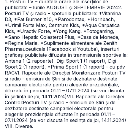
1. Posturi TV – duratele orare ale inserțiilor de
publicitate – lunile AUGUST și SEPTEMBRIE 20242.
Posturi TV și radio – spoturile publicitare: *Vitamina
D3, *Fat Burner X10, *Parodontax, *Hornbach,
*Urimil Forte Max, Centrum Kids, *Aqua Carpatica
Kids, *Uractiv Forte, *Yong Kang, *Totogaming,
*Sano Hepatic Colesterol Plus, *Casa de Monede,
*Regina Maria, *Suplimente alimentare ale Zenith
Pharmauceuticals (Facebook si Youtube), inserturi
graficeși publictate difuzate în tranmisiunile sportive la:
Antena 1 (2 rapoarte), Digi Sport 1 (1 raport), Digi
Sport 2 (1 raport), *Prima Sport 1 (1 raport) - cu pdv
RACVI. Rapoarte ale Direcției Monitorizare:
Posturi TV
și radio - emisiuni de Știri și de dezbatere destinate
campaniei electorale pentru alegerile prezidențiale,
difuzate în perioada 01.11 – 07.11.2024 (se vor discuta
în ședința de joi, 14.11.2024)
VII. Rapoarte ale Direcției
Control:
Posturi TV și radio - emisiuni de Știri și de
dezbatere destinate campaniei electorale pentru
alegerile prezidențiale difuzate în perioada 01.11 –
07.11.2024 (se vor discuta în ședința de joi, 14.11.2024)
VIII. Diverse.