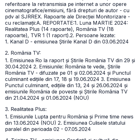
referitoare la retransmisia pe internet a unor opere
cinematografice/emisiuni, fără drepturi de autor - cu
pdv al SJRRE
X. Rapoarte ale Direcției Monitorizare -
cu reclamații:
A. REPORTATE:
1. Luna MARTIE 2024:
Realitatea Plus (14 rapoarte), România TV (18
rapoarte), TVR 1 (1 raport).2. Persoane lezate:
1. Kanal D - emisiunea Știrile Kanal D din 03.06.2024
2. România TV:
1. Emisiunea Ro la raport și Știrile România TV din 29 și
30.04.2024
2. Emisiunile: România te vede, Știrile
România TV - difuzate pe 01 și 02.06.2024 și Punctul
culminant edițiile din 17, 18 și 19.06.2024
3. Emisiunea
Punctul culminant, edițiile din 13, 24 și 26.06.2024 și
emisiunile România de poveste și Știrile România TV
din 21.04.2024 și 01.06.2024 (NOU)
3. Realitatea Plus:
1. Emisiunile Lupta pentru România și Prime time news
din 13.06.2024 (NOU)
2. Emisiunea Culisele statului
paralel din perioada 02 - 07.05.2024