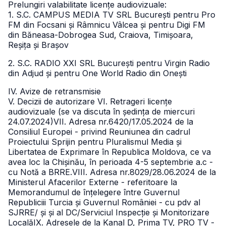
Prelungiri valabilitate licențe audiovizuale:
1. S.C. CAMPUS MEDIA TV SRL București pentru Pro
FM din Focsani și Râmnicu Vâlcea și pentru Digi FM
din Băneasa-Dobrogea Sud, Craiova, Timișoara,
Reșița și Brașov
2. S.C. RADIO XXI SRL București pentru Virgin Radio
din Adjud și pentru One World Radio din Onești
IV. Avize de retransmisie
V. Decizii de autorizare
VI. Retrageri licențe
audiovizuale (se va discuta în ședința de miercuri
24.07.2024)VII. Adresa nr.6420/17.05.2024 de la
Consiliul Europei - privind Reuniunea din cadrul
Proiectului Sprijin pentru Pluralismul Media și
Libertatea de Exprimare în Republica Moldova, ce va
avea loc la Chișinău, în perioada 4-5 septembrie a.c -
cu Notă a BRRE.VIII. Adresa nr.8029/28.06.2024 de la
Ministerul Afacerilor Externe - referitoare la
Memorandumul de înțelegere între Guvernul
Republiciii Turcia și Guvernul României - cu pdv al
SJRRE/ și și al DC/Serviciul Inspecție și Monitorizare
Locală
IX. Adresele de la Kanal D, Prima TV, PRO TV -