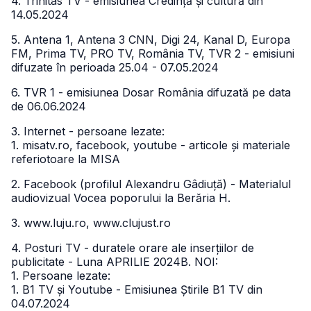
4. Trinitas TV - emisiunea Credință și cultură din
14.05.2024
5. Antena 1, Antena 3 CNN, Digi 24, Kanal D, Europa
FM, Prima TV, PRO TV, România TV, TVR 2 - emisiuni
difuzate în perioada 25.04 - 07.05.2024
6. TVR 1 - emisiunea Dosar România difuzată pe data
de 06.06.2024
3. Internet - persoane lezate:
1. misatv.ro, facebook, youtube - articole și materiale
referiotoare la MISA
2. Facebook (profilul Alexandru Gâdiuță) - Materialul
audiovizual Vocea poporului la Berăria H.
3. www.luju.ro, www.clujust.ro
4. Posturi TV - duratele orare ale inserțiilor de
publicitate - Luna APRILIE 2024B. NOI:
1. Persoane lezate:
1. B1 TV și Youtube - Emisiunea Știrile B1 TV din
04.07.2024