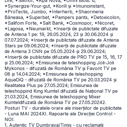
Life, *Silithor, *Apa Nova, *Omni Biotic 6,
*Synergize-Your-gut, *Korill și *Imunoinstant,
*ProTectis, Jumbo, *Interherb, *Shaormeria
Băneasa, *Superbet, *Pampers pants, *Detoxicolon,
*Salifom Forte, *Salt Bank, *Cosmopor, *Nicoret,
*Lagosa, *Neumarkt, *Inserții de publictate difuzate
de Antena 1 pe: 19, 26.05.2024, 23 și 30.06.2024 și
07.07.2024; *Inserții de publictate difuzate de Antena
Stars pe 09.06.2024; *Inserții de publicitate difuzate
de Antena 3 CNN pe 05.05.2024 și 29.06.2024;
*Inserții de publictate difuzate de PRO TV pe 15, 16, 17
și 25.06.2024; *Emisiunea de teleshopping Joli-Joli
Mykonos - difuzată de România TV și Favorit TV pe
08 și 14.04.2024; *Emisiunea de teleshopping
AquaDiQ - difuzată de România TV pe 20.03.2024 și
Realitatea Plus pe 27.05.2024; Emisiunea de
teleshoppind King Kumtel difuzată de Național TV pe
21.03.2024, Emisiunea de teleshopping Mixer
Kumteldifuzată de România TV pe 27.05.20242.
Posturi TV - duratele orare ale inserțiilor de publicitate
- Luna MAI 2024XI. Rapoarte ale Direcției Control -
NOI:
1. Autentic TV Dumbrava/Timiș - cu reclamații