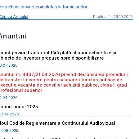
nstructiuni privind completarea formularelor
Citește Articolul
Publicat în: 29.10.2025
Anunțuri
nunț privind transferul fără plată al unor active fixe și
obiecte de inventar propuse spre disponibilizare
6.07.2026
Anuntul nr. 4437/21.04.2026 privind declansarea procedurii
de transfer la cerere pentru ocuparea functiei publice de
executie vacanta de consilier achizitii publice, clasa I, grad
profesional superior
1.04.2026
Raport anual 2025
08.04.2026
Noul Cod de Reglementare a Conținutului Audiovizual
7.08.2025