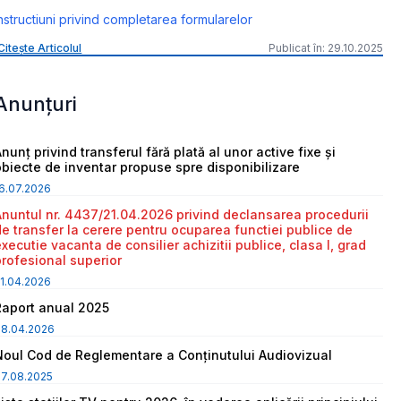
nstructiuni privind completarea formularelor
Citește Articolul
Publicat în: 29.10.2025
Anunțuri
nunț privind transferul fără plată al unor active fixe și
obiecte de inventar propuse spre disponibilizare
6.07.2026
Anuntul nr. 4437/21.04.2026 privind declansarea procedurii
de transfer la cerere pentru ocuparea functiei publice de
executie vacanta de consilier achizitii publice, clasa I, grad
profesional superior
1.04.2026
Raport anual 2025
08.04.2026
Noul Cod de Reglementare a Conținutului Audiovizual
7.08.2025