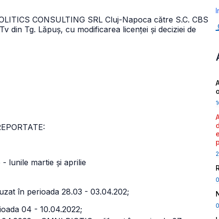
I
IA&POLITICS CONSULTING SRL Cluj-Napoca către S.C. CBS
n Tg. Lăpuș, cu modificarea licenței și deciziei de
A
1
 - REPORTATE:
2
- lunile martie și aprilie
fuzat în perioada 28.03 - 03.04.202;
0
ioada 04 - 10.04.2022;