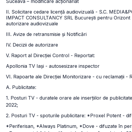
Suceava – modificare acționariat
II. Solicitare cedare licență audiovizuală - S.C. MED
IMPACT CONSULTANCY SRL București pentru Orizont Tv di
autorizare audiovizuale
III. Avize de retransmisie și Notificări
IV. Decizii de autorizare
V. Raport al Direcției Control - Reportat:
Apollonia TV Iași - autosesizare inspector
VI. Rapoarte ale Direcției Monitorizare - cu reclamații
A. Publicitate:
1. Posturi TV - duratele orare ale inserțiilor de publicitate 
2022;
2. Posturi TV - spoturile publicitare: *Proxel Potent - di
*Periferisan, *Always Platinum, *Dove - difuzate în per