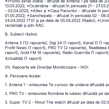
*Promo serial Adela - difuzat de Antena 1 pe data de 2
13.03.2022; *Cicatridina - difuzat în perioada 21 - 27.03
- 03.04.2022; *Altex și *Casa Pariurilor - difuzate în pe
01.05.2022; *Sanohepatic - difuzat în perioada 02 - 08.0
24.04.2022 (TV) și pe data de 05.05.2022 (Radio); *Urimi
reclamații și pdv RAC.
B. Subiect război:
Antena 3 (12 rapoarte), Digi 24 (1 raport), Kanal D (1 
Profit News (1 raport), PRO TV (2 rapoarte), Realitatea
raport), Gold FM (6 rapoarte), Radio Guerrilla (1 raport
Actualități (1 raport)
VII. Rapoarte ale Direcției Monitorizare - NOI:
A. Persoane lezate:
1. Antena 1 - emisiunea Te cunosc de undeva difuzată p
2. PRO TV - emisiunea România te iubesc difuzată pe da
3. Super TV 2 - filmul The watch difuzat pe data de 02.