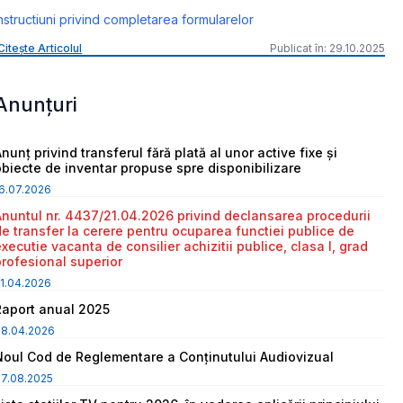
nstructiuni privind completarea formularelor
Citește Articolul
Publicat în: 29.10.2025
Anunțuri
nunț privind transferul fără plată al unor active fixe și
obiecte de inventar propuse spre disponibilizare
6.07.2026
Anuntul nr. 4437/21.04.2026 privind declansarea procedurii
de transfer la cerere pentru ocuparea functiei publice de
executie vacanta de consilier achizitii publice, clasa I, grad
profesional superior
1.04.2026
Raport anual 2025
08.04.2026
Noul Cod de Reglementare a Conținutului Audiovizual
7.08.2025