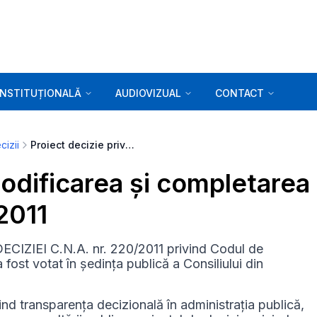
INSTITUȚIONALĂ
AUDIOVIZUAL
CONTACT
cizii
Proiect decizie privind modificarea și completarea DECIZIEI C.N.A. nr. 220/2011
modificarea și completarea
2011
DECIZIEI C.N.A. nr. 220/2011 privind Codul de
fost votat în ședința publică a Consiliului din
ind transparența decizională în administrația publică,