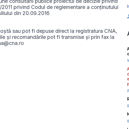
une consultării publice proiectul de decizie privind
I
2011 privind Codul de reglementare a conținutului
iliului din 20.09.2016
poștă sau pot fi depuse direct la registratura CNA,
le și recomandările pot fi transmise și prin fax la
cna@cna.ro
A
1
2
0