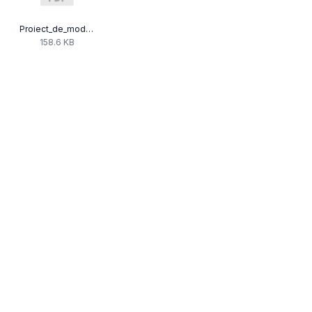
Proiect_de_modificare_si_completare_COD_AV_pentru_site.pdf
158.6 KB