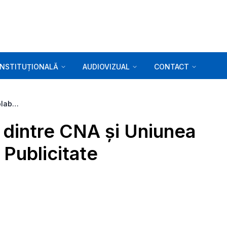
INSTITUȚIONALĂ
AUDIOVIZUAL
CONTACT
Protocolul de colaborare dintre CNA și Uniunea Consiliului Român pentru Publicitate
 dintre CNA și Uniunea
 Publicitate