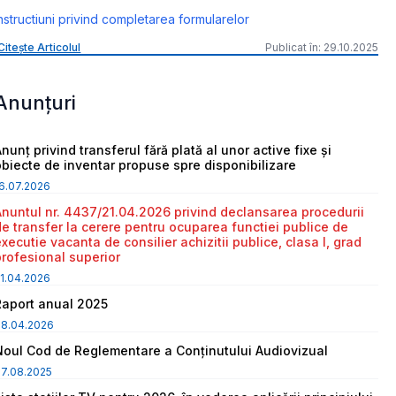
nstructiuni privind completarea formularelor
Citește Articolul
Publicat în: 29.10.2025
Anunțuri
nunț privind transferul fără plată al unor active fixe și
obiecte de inventar propuse spre disponibilizare
6.07.2026
Anuntul nr. 4437/21.04.2026 privind declansarea procedurii
de transfer la cerere pentru ocuparea functiei publice de
executie vacanta de consilier achizitii publice, clasa I, grad
profesional superior
1.04.2026
Raport anual 2025
08.04.2026
Noul Cod de Reglementare a Conținutului Audiovizual
7.08.2025