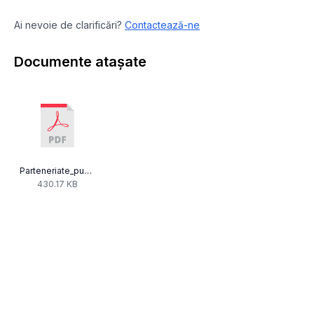
Ai nevoie de clarificări?
Contactează-ne
Documente atașate
Parteneriate_publicitate.pdf
430.17 KB