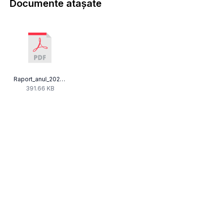
Documente atașate
Raport_anul_2021_privind_transparenta_decizionala.pdf
391.66 KB