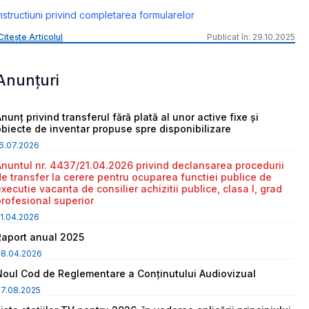
nstructiuni privind completarea formularelor
Citește Articolul
Publicat în: 29.10.2025
Anunțuri
nunț privind transferul fără plată al unor active fixe și
obiecte de inventar propuse spre disponibilizare
6.07.2026
Anuntul nr. 4437/21.04.2026 privind declansarea procedurii
de transfer la cerere pentru ocuparea functiei publice de
executie vacanta de consilier achizitii publice, clasa I, grad
profesional superior
1.04.2026
Raport anual 2025
08.04.2026
Noul Cod de Reglementare a Conținutului Audiovizual
7.08.2025