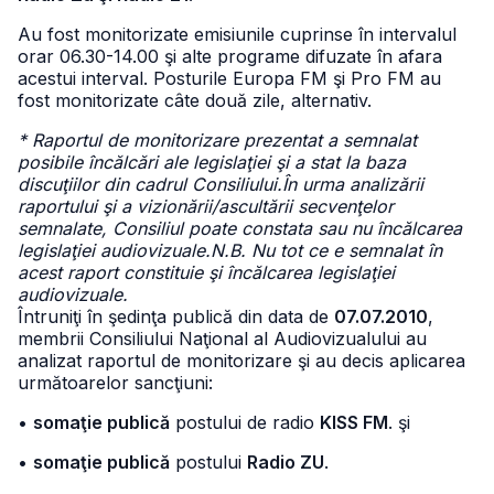
Au fost monitorizate emisiunile cuprinse în intervalul
orar 06.30-14.00 şi alte programe difuzate în afara
acestui interval. Posturile Europa FM şi Pro FM au
fost monitorizate câte două zile, alternativ.
* Raportul de monitorizare prezentat a semnalat
posibile încălcări ale legislaţiei şi a stat la baza
discuţiilor din cadrul Consiliului.În urma analizării
raportului şi a vizionării/ascultării secvenţelor
semnalate, Consiliul poate constata sau nu încălcarea
legislaţiei audiovizuale.N.B. Nu tot ce e semnalat în
acest raport constituie şi încălcarea legislaţiei
audiovizuale.
Întruniţi în şedinţa publică din data de
07.07.2010
,
membrii Consiliului Naţional al Audiovizualului au
analizat raportul de monitorizare şi au decis aplicarea
următoarelor sancţiuni:
•
somaţie publică
postului de radio
KISS FM
. şi
•
somaţie publică
postului
Radio ZU
.