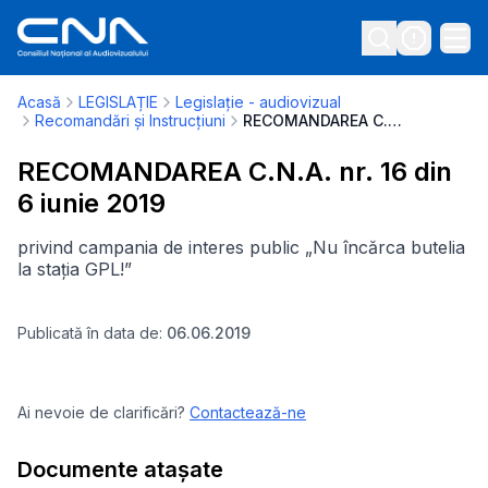
Acasă
LEGISLAȚIE
Legislație - audiovizual
Recomandări și Instrucțiuni
RECOMANDAREA C.N.A. nr. 16 din 6 iunie 2019
RECOMANDAREA C.N.A. nr. 16 din
6 iunie 2019
privind campania de interes public „Nu încărca butelia
la stația GPL!”
Publicată în data de:
06.06.2019
Ai nevoie de clarificări?
Contactează-ne
Documente atașate