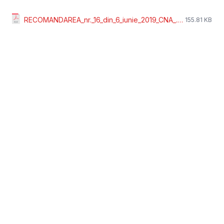
RECOMANDAREA_nr._16_din_6_iunie_2019_CNA_.pdf
155.81 KB