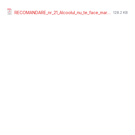
RECOMANDARE_nr_21_Alcoolul_nu_te_face_mare_COM_si_IT.pdf
128.2 KB