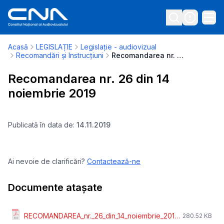
Acasă
LEGISLAȚIE
Legislație - audiovizual
Recomandări și Instrucțiuni
Recomandarea nr. 26 din 14 noiembrie 2019
Recomandarea nr. 26 din 14
noiembrie 2019
Publicată în data de:
14.11.2019
Ai nevoie de clarificări?
Contactează-ne
Documente atașate
RECOMANDAREA_nr._26_din_14_noiembrie_2019_Aplicatia_mobila_112_STS.pdf
280.52 KB