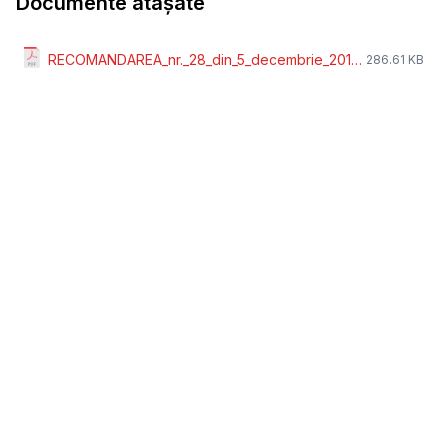
Documente atașate
RECOMANDAREA_nr._28_din_5_decembrie_2019_privind_campania_Un_gest_pentru_o_via_-_Transform_20_din_impozitul_pe_profit_in_100_ans_la_via_pentru_copii_.pdf
286.61 KB