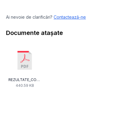
Ai nevoie de clarificări?
Contactează-ne
Documente atașate
REZULTATE_CONCURS_RADIO_24_noiembrie_2015.pdf
440.59 KB