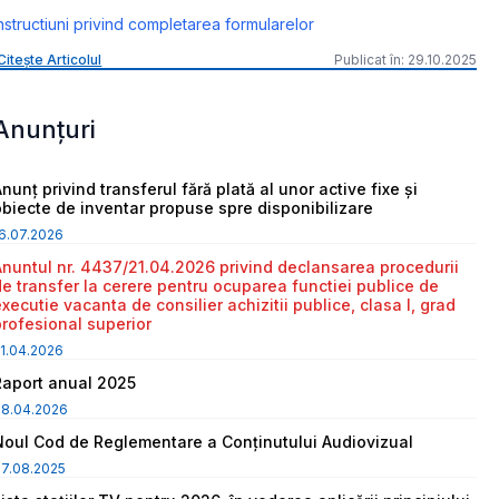
nstructiuni privind completarea formularelor
Citește Articolul
Publicat în: 29.10.2025
Anunțuri
nunț privind transferul fără plată al unor active fixe și
obiecte de inventar propuse spre disponibilizare
6.07.2026
Anuntul nr. 4437/21.04.2026 privind declansarea procedurii
de transfer la cerere pentru ocuparea functiei publice de
executie vacanta de consilier achizitii publice, clasa I, grad
profesional superior
1.04.2026
Raport anual 2025
08.04.2026
Noul Cod de Reglementare a Conținutului Audiovizual
7.08.2025