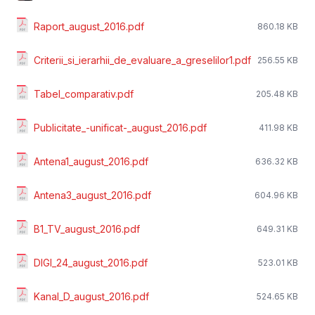
Raport_august_2016.pdf
860.18 KB
Criterii_si_ierarhii_de_evaluare_a_greselilor1.pdf
256.55 KB
Tabel_comparativ.pdf
205.48 KB
Publicitate_-unificat-_august_2016.pdf
411.98 KB
Antena1_august_2016.pdf
636.32 KB
Antena3_august_2016.pdf
604.96 KB
B1_TV_august_2016.pdf
649.31 KB
DIGI_24_august_2016.pdf
523.01 KB
Kanal_D_august_2016.pdf
524.65 KB