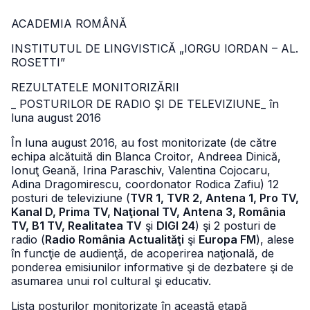
ACADEMIA ROMÂNĂ
INSTITUTUL DE LINGVISTICĂ „IORGU IORDAN – AL.
ROSETTI”
REZULTATELE MONITORIZĂRII
_ POSTURILOR DE RADIO ŞI DE TELEVIZIUNE
_ în
luna august 2016
În luna august 2016, au fost monitorizate (de către
echipa alcătuită din Blanca Croitor, Andreea Dinică,
Ionuţ Geană, Irina Paraschiv, Valentina Cojocaru,
Adina Dragomirescu, coordonator Rodica Zafiu) 12
posturi de televiziune (
TVR 1, TVR 2, Antena 1, Pro TV,
Kanal D, Prima TV, Naţional TV, Antena 3, România
TV, B1 TV, Realitatea TV
şi
DIGI 24
) şi 2 posturi de
radio (
Radio România Actualităţi
şi
Europa FM
), alese
în funcţie de audienţă, de acoperirea naţională, de
ponderea emisiunilor informative şi de dezbatere şi de
asumarea unui rol cultural şi educativ.
Lista posturilor monitorizate în această etapă