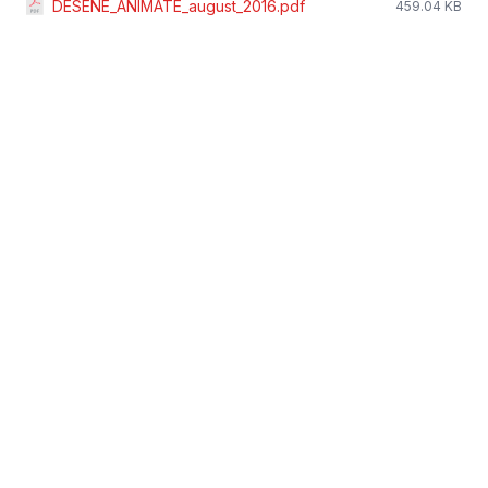
DESENE_ANIMATE_august_2016.pdf
459.04 KB